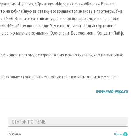
ркпалм», «Русста», «Орматек», «Мелодия сна», «Фиера», Bekaert,
 что на юбилейную выставку возвращаются знаковые партнеры. Уже
я SMEG. Вливаются в число участников новые компании: в салоне
и «Мирэй Групп», в салоне Style представит свой ассортимент
вые региональные компании: Эве-сприн-Девелопмент, Концепт-Лайф,
регионов, поэтому с уверенностью можно сказать, что на выставке
, поскольку «топовых» мест остается с каждым днем все меньше.
www.meb-expo.ru
СТАТЬИ ПО ТЕМЕ
27.05.2026
Персона