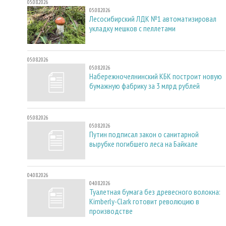
05.08.2026
05.08.2026
Лесосибирский ЛДК №1 автоматизировал
укладку мешков с пеллетами
05.08.2026
05.08.2026
Набережночелнинский КБК построит новую
бумажную фабрику за 3 млрд рублей
05.08.2026
05.08.2026
Путин подписал закон о санитарной
вырубке погибшего леса на Байкале
04.08.2026
04.08.2026
Туалетная бумага без древесного волокна:
Kimberly-Clark готовит революцию в
производстве