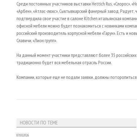
Среди постоянных участников выставки Hettich Rus, «Слорос», «Но
«Арбен», «Атлас-люкс», Сыктывкарский фанерный завод. Радует,
подтвердила свое участие в салоне Kitchen итальянская компани
офисной мебели можно будет познакомиться с новинками компани
российский производитель корпусной мебели «Гарун». Есть и но
Славичи, «Лион групп».
На данный момент участники представляют более 35 российских 
традиционно будет вся мебельная отрасль России.
Компании, которые еще не подали заявки, должны поторопиться
НОВОСТИ ПО ТЕМЕ
07.08.2026