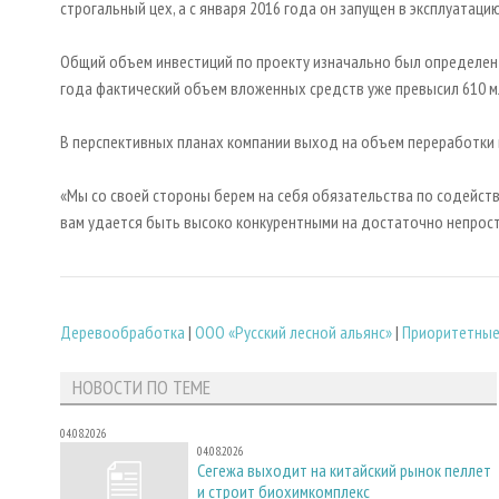
строгальный цех, а с января 2016 года он запущен в эксплуатацию
Общий объем инвестиций по проекту изначально был определен в
года фактический объем вложенных средств уже превысил 610 м
В перспективных планах компании выход на объем переработки в
«Мы со своей стороны берем на себя обязательства по содейств
вам удается быть высоко конкурентными на достаточно непросто
Деревообработка
|
ООО «Русский лесной альянс»
|
Приоритетные
НОВОСТИ ПО ТЕМЕ
04.08.2026
04.08.2026
Сегежа выходит на китайский рынок пеллет
и строит биохимкомплекс