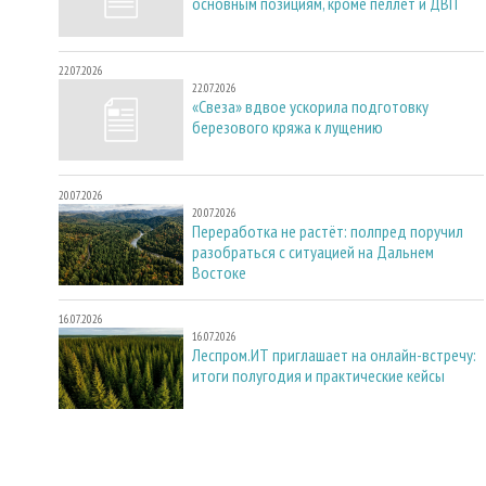
основным позициям, кроме пеллет и ДВП
22.07.2026
22.07.2026
«Свеза» вдвое ускорила подготовку
березового кряжа к лущению
20.07.2026
20.07.2026
Переработка не растёт: полпред поручил
разобраться с ситуацией на Дальнем
Востоке
16.07.2026
16.07.2026
Леспром.ИТ приглашает на онлайн-встречу:
итоги полугодия и практические кейсы