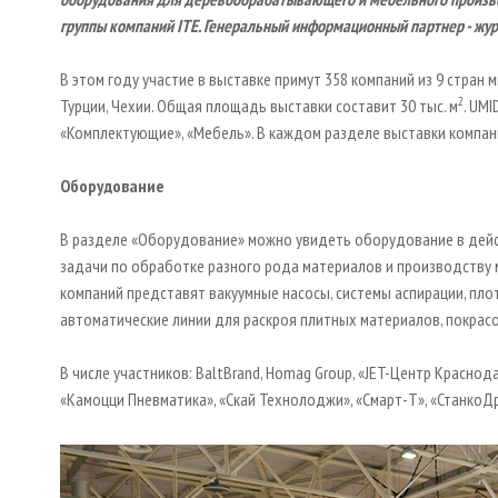
группы компаний ITE. Генеральный информационный партнер - ж
В этом году участие в выставке примут 358 компаний из 9 стран ми
2
Турции, Чехии. Общая площадь выставки составит 30 тыс. м
. UM
«Комплектующие», «Мебель». В каждом разделе выставки компани
Оборудование
В разделе «Оборудование» можно увидеть оборудование в дейст
задачи по обработке разного рода материалов и производству 
компаний представят вакуумные насосы, системы аспирации, плот
автоматические линии для раскроя плитных материалов, покрас
В числе участников: BaltBrand, Homag Group, «JET-Центр Краснода
«Камоцци Пневматика», «Скай Технолоджи», «Смарт-Т», «СтанкоДре