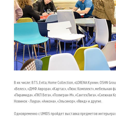
В их числе: BTS, Evita, Home Collection, «LORENA Кухни», OSHN Grou
«Велес», «ДМФ Аврора», «Картас», «Люкс Комплект», мебельная ф
«Пирамида», «ПКП Вега», «Полигран-М», «СантехЛига», «Снежная 
Новинок - Лаура», «Анкона», «Эльсинор», «Явид» и другие.
Одновременно с UMIDS пройдет выставка предметов интерьера и 