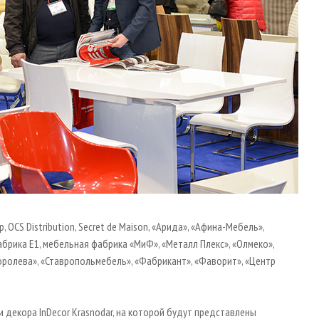
p, OCS Distribution, Secret de Maison, «Арида», «Афина-Мебель»,
абрика Е1, мебельная фабрика «МиФ», «Металл Плекс», «Олмеко»,
Королева», «Ставропольмебель», «Фабрикант», «Фаворит», «Центр
декора InDecor Krasnodar, на которой будут представлены