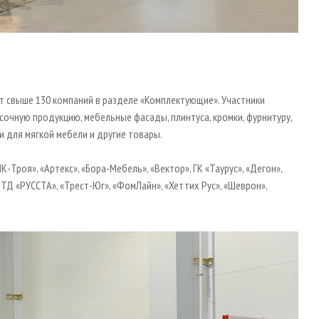
 свыше 130 компаний в разделе «Комплектующие». Участники
очную продукцию, мебельные фасады, плинтуса, кромки, фурнитуру,
 для мягкой мебели и другие товары.
МК-Троя», «Артекс», «Бора-Мебель», «Вектор», ГК «Таурус», «Дегон»,
ТД «РУССТА», «Трест-Юг», «ФомЛайн», «Хеттих Рус», «Шеврон»,