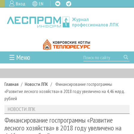
Вход
EN
☰ Меню
ГЛАВНАЯ
РУБРИКИ И ТЕМЫ
Главная
Новости ЛПК
Финансирование госпрограммы
РУБРИКИ ЖУРНАЛА
НОВОСТИ
«Развитие лесного хозяйства» в 2018 году увеличено на 4,46 млрд.
ЛЕСНОЕ ХОЗЯЙСТВО
КАЛЕНДАРЬ СОБЫТИЙ
рублей
ПРОЕКТЫ ЛПИ
ЛЕСОЗАГОТОВКА
НОВОСТИ ЛПК
АНАЛИТИКА
НОВОСТИ ЛПК
АРХИВ
ЛЕСОПИЛЕНИЕ
НОВОСТИ ЖУРНАЛА
ПРЕДПРИЯТИЯ ЛПК
АРХИВ ЖУРНАЛОВ
Финансирование госпрограммы «Развитие
О ЖУРНАЛЕ
лесного хозяйства» в 2018 году увеличено на
ДЕРЕВООБРАБОТКА
НОВОСТИ КОМПАНИЙ
ЛЕСНЫЕ РЕГИОНЫ РОССИИ
СТАТЬИ
ПОДПИСКА
РЕКЛАМОДАТЕЛЯМ