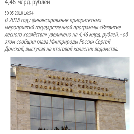
4,46 млрд. рублей
СУШКА ДРЕВЕСИНЫ
ПЕРСОНЫ
КОНТАКТЫ
РЕКЛАМА
30.03.2018 16:54
ПРОИЗВОДСТВО ДРЕВЕСНЫХ ПЛИТ
МОБИЛЬНЫЕ ВЫСТАВКИ
РЕКЛАМА НА САЙТЕ
В 2018 году финансирование приоритетных
ДЕРЕВЯННОЕ ДОМОСТРОЕНИЕ
ОФИЦИАЛЬНЫЕ ДЕЛЕГАЦИИ
мероприятий государственной программы «Развитие
лесного хозяйства» увеличено на 4,46 млрд. рублей, - об
ПРОИЗВОДСТВО МЕБЕЛИ
ПРИОРИТЕТНЫЕ ИНВЕСТПРОЕКТЫ
этом сообщил глава Минприроды России Сергей
БИОЭНЕРГЕТИКА
RUSSIAN FORESTRY REVIEW
Донской, выступая на итоговой коллегии ведомства.
ЦБП
ГАЗЕТА ЛЕСПРОМФОРУМ
ИНСТРУМЕНТ И МАТЕРИАЛЫ
БИБЛИОТЕКА СПЕЦИАЛИСТА