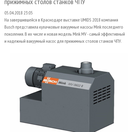
прижимных столов станков ЧПУ
СУШКА ДРЕВЕСИНЫ
ПЕРСОНЫ
КОНТАКТЫ
РЕКЛАМА
05.04.2018 23:05
ПРОИЗВОДСТВО ДРЕВЕСНЫХ ПЛИТ
МОБИЛЬНЫЕ ВЫСТАВКИ
РЕКЛАМА НА САЙТЕ
На завершившейся в Краснодаре выставке UMIDS 2018 компания
ДЕРЕВЯННОЕ ДОМОСТРОЕНИЕ
ОФИЦИАЛЬНЫЕ ДЕЛЕГАЦИИ
Busch представила кулачковые вакуумные насосы Mink последнего
ПРОИЗВОДСТВО МЕБЕЛИ
ПРИОРИТЕТНЫЕ ИНВЕСТПРОЕКТЫ
поколения. В их числе и новая модель Mink MV - самый эффективный
и надежный вакуумный насос для прижимных столов станков ЧПУ.
БИОЭНЕРГЕТИКА
RUSSIAN FORESTRY REVIEW
ЦБП
ГАЗЕТА ЛЕСПРОМФОРУМ
ИНСТРУМЕНТ И МАТЕРИАЛЫ
БИБЛИОТЕКА СПЕЦИАЛИСТА