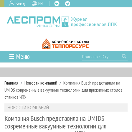
Вход
EN
☰ Меню
ГЛАВНАЯ
РУБРИКИ И ТЕМЫ
Главная
Новости компаний
Компания Busch представила на
РУБРИКИ ЖУРНАЛА
НОВОСТИ
UMIDS современные вакуумные технологии для прижимных столов
ЛЕСНОЕ ХОЗЯЙСТВО
КАЛЕНДАРЬ СОБЫТИЙ
станков ЧПУ
ПРОЕКТЫ ЛПИ
ЛЕСОЗАГОТОВКА
НОВОСТИ ЛПК
АНАЛИТИКА
НОВОСТИ КОМПАНИЙ
АРХИВ
ЛЕСОПИЛЕНИЕ
НОВОСТИ ЖУРНАЛА
ПРЕДПРИЯТИЯ ЛПК
АРХИВ ЖУРНАЛОВ
Компания Busch представила на UMIDS
О ЖУРНАЛЕ
современные вакуумные технологии для
ДЕРЕВООБРАБОТКА
НОВОСТИ КОМПАНИЙ
ЛЕСНЫЕ РЕГИОНЫ РОССИИ
СТАТЬИ
ПОДПИСКА
РЕКЛАМОДАТЕЛЯМ