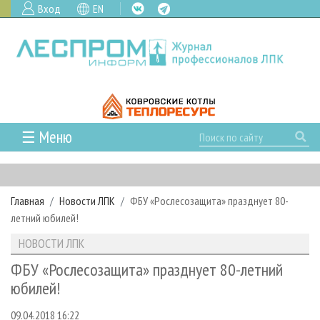
Вход
EN
☰ Меню
ГЛАВНАЯ
РУБРИКИ И ТЕМЫ
Главная
Новости ЛПК
ФБУ «Рослесозащита» празднует 80-
РУБРИКИ ЖУРНАЛА
НОВОСТИ
летний юбилей!
ЛЕСНОЕ ХОЗЯЙСТВО
КАЛЕНДАРЬ СОБЫТИЙ
ПРОЕКТЫ ЛПИ
НОВОСТИ ЛПК
ЛЕСОЗАГОТОВКА
НОВОСТИ ЛПК
АНАЛИТИКА
АРХИВ
ФБУ «Рослесозащита» празднует 80-летний
ЛЕСОПИЛЕНИЕ
НОВОСТИ ЖУРНАЛА
ПРЕДПРИЯТИЯ ЛПК
АРХИВ ЖУРНАЛОВ
юбилей!
О ЖУРНАЛЕ
ДЕРЕВООБРАБОТКА
НОВОСТИ КОМПАНИЙ
ЛЕСНЫЕ РЕГИОНЫ РОССИИ
СТАТЬИ
ПОДПИСКА
РЕКЛАМОДАТЕЛЯМ
09.04.2018 16:22