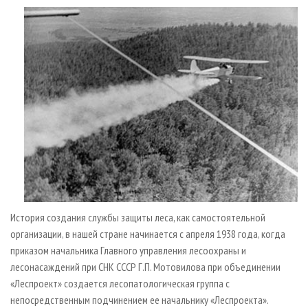
СУШКА ДРЕВЕСИНЫ
ПЕРСОНЫ
КОНТАКТЫ
РЕКЛАМА
ПРОИЗВОДСТВО ДРЕВЕСНЫХ ПЛИТ
МОБИЛЬНЫЕ ВЫСТАВКИ
РЕКЛАМА НА САЙТЕ
ДЕРЕВЯННОЕ ДОМОСТРОЕНИЕ
ОФИЦИАЛЬНЫЕ ДЕЛЕГАЦИИ
ПРОИЗВОДСТВО МЕБЕЛИ
ПРИОРИТЕТНЫЕ ИНВЕСТПРОЕКТЫ
БИОЭНЕРГЕТИКА
RUSSIAN FORESTRY REVIEW
ЦБП
ГАЗЕТА ЛЕСПРОМФОРУМ
ИНСТРУМЕНТ И МАТЕРИАЛЫ
БИБЛИОТЕКА СПЕЦИАЛИСТА
История создания службы защиты леса, как самостоятельной
организации, в нашей стране начинается с апреля 1938 года, когда
приказом начальника Главного управления лесоохраны и
лесонасаждений при СНК СССР Г.П. Мотовилова при объединении
«Леспроект» создается лесопатологическая группа с
непосредственным подчинением ее начальнику «Леспроекта».