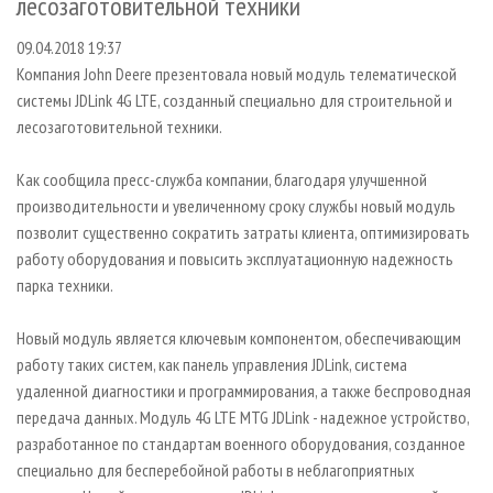
лесозаготовительной техники
СУШКА ДРЕВЕСИНЫ
ПЕРСОНЫ
КОНТАКТЫ
РЕКЛАМА
09.04.2018 19:37
ПРОИЗВОДСТВО ДРЕВЕСНЫХ ПЛИТ
МОБИЛЬНЫЕ ВЫСТАВКИ
РЕКЛАМА НА САЙТЕ
Компания John Deere презентовала новый модуль телематической
ДЕРЕВЯННОЕ ДОМОСТРОЕНИЕ
ОФИЦИАЛЬНЫЕ ДЕЛЕГАЦИИ
системы JDLink 4G LTE, созданный специально для строительной и
ПРОИЗВОДСТВО МЕБЕЛИ
ПРИОРИТЕТНЫЕ ИНВЕСТПРОЕКТЫ
лесозаготовительной техники.
БИОЭНЕРГЕТИКА
RUSSIAN FORESTRY REVIEW
Как сообщила пресс-служба компании, благодаря улучшенной
ЦБП
ГАЗЕТА ЛЕСПРОМФОРУМ
производительности и увеличенному сроку службы новый модуль
позволит существенно сократить затраты клиента, оптимизировать
ИНСТРУМЕНТ И МАТЕРИАЛЫ
БИБЛИОТЕКА СПЕЦИАЛИСТА
работу оборудования и повысить эксплуатационную надежность
парка техники.
Новый модуль является ключевым компонентом, обеспечивающим
работу таких систем, как панель управления JDLink, система
удаленной диагностики и программирования, а также беспроводная
передача данных. Модуль 4G LTE MTG JDLink - надежное устройство,
разработанное по стандартам военного оборудования, созданное
специально для бесперебойной работы в неблагоприятных