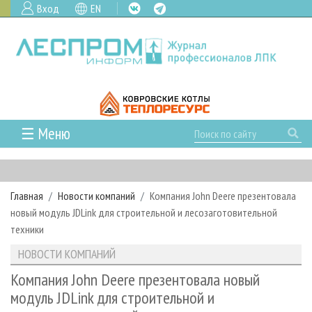
Вход
EN
☰ Меню
ГЛАВНАЯ
РУБРИКИ И ТЕМЫ
Главная
Новости компаний
Компания John Deere презентовала
РУБРИКИ ЖУРНАЛА
НОВОСТИ
новый модуль JDLink для строительной и лесозаготовительной
ЛЕСНОЕ ХОЗЯЙСТВО
КАЛЕНДАРЬ СОБЫТИЙ
техники
ПРОЕКТЫ ЛПИ
ЛЕСОЗАГОТОВКА
НОВОСТИ ЛПК
АНАЛИТИКА
НОВОСТИ КОМПАНИЙ
АРХИВ
ЛЕСОПИЛЕНИЕ
НОВОСТИ ЖУРНАЛА
ПРЕДПРИЯТИЯ ЛПК
АРХИВ ЖУРНАЛОВ
Компания John Deere презентовала новый
О ЖУРНАЛЕ
модуль JDLink для строительной и
ДЕРЕВООБРАБОТКА
НОВОСТИ КОМПАНИЙ
ЛЕСНЫЕ РЕГИОНЫ РОССИИ
СТАТЬИ
ПОДПИСКА
РЕКЛАМОДАТЕЛЯМ