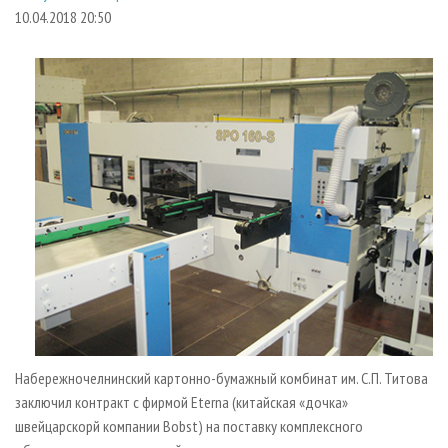
СУШКА ДРЕВЕСИНЫ
ПЕРСОНЫ
КОНТАКТЫ
РЕКЛАМА
10.04.2018 20:50
ПРОИЗВОДСТВО ДРЕВЕСНЫХ ПЛИТ
МОБИЛЬНЫЕ ВЫСТАВКИ
РЕКЛАМА НА САЙТЕ
ДЕРЕВЯННОЕ ДОМОСТРОЕНИЕ
ОФИЦИАЛЬНЫЕ ДЕЛЕГАЦИИ
ПРОИЗВОДСТВО МЕБЕЛИ
ПРИОРИТЕТНЫЕ ИНВЕСТПРОЕКТЫ
БИОЭНЕРГЕТИКА
RUSSIAN FORESTRY REVIEW
ЦБП
ГАЗЕТА ЛЕСПРОМФОРУМ
ИНСТРУМЕНТ И МАТЕРИАЛЫ
БИБЛИОТЕКА СПЕЦИАЛИСТА
Набережночелнинский картонно-бумажный комбинат им. С.П. Титова
заключил контракт с фирмой Eterna (китайская «дочка»
швейцарскорй компании Bobst) на поставку комплексного