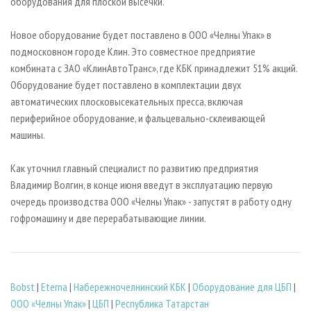
оборудования для плоской высечки.
Новое оборудование будет поставлено в ООО «Челны Упак» в
подмосковном городе Клин. Это совместное предприятие
комбината с ЗАО «КлинАвтоТранс», где КБК принадлежит 51% акций.
Оборудование будет поставлено в комплектации двух
автоматических плосковысекательных пресса, включая
периферийное оборудование, и фальцевально-склеивающей
машины.
Как уточнил главный специалист по развитию предприятия
Владимир Волгин, в конце июня введут в эксплуатацию первую
очередь производства ООО «Челны Упак» - запустят в работу одну
гофромашину и две перерабатывающие линии.
Bobst
|
Eterna
|
Набережночелнинский КБК
|
Оборудование для ЦБП
|
ООО «Челны Упак»
|
ЦБП
|
Республика Татарстан