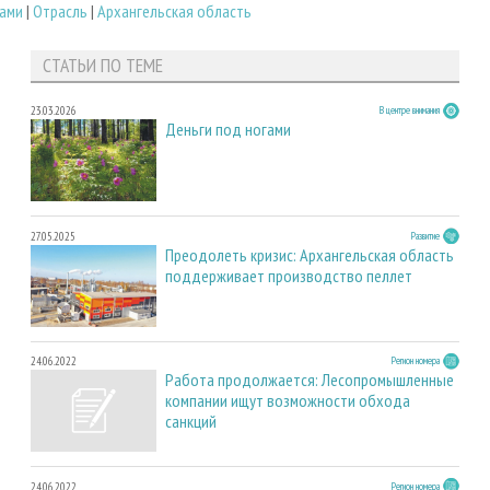
лами
|
Отрасль
|
Архангельская область
СТАТЬИ ПО ТЕМЕ
23.03.2026
В центре внимания
Деньги под ногами
27.05.2025
Развитие
Преодолеть кризис: Архангельская область
поддерживает производство пеллет
24.06.2022
Регион номера
Работа продолжается: Лесопромышленные
компании ищут возможности обхода
санкций
24.06.2022
Регион номера