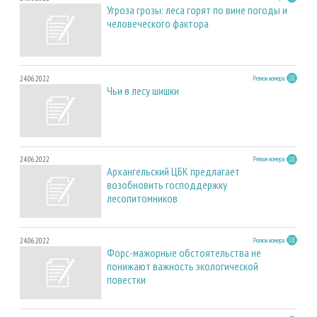
Угроза грозы: леса горят по вине погоды и
человеческого фактора
24.06.2022
Регион номера
Чьи в лесу шишки
24.06.2022
Регион номера
Архангельский ЦБК предлагает
возобновить господдержку
лесопитомников
24.06.2022
Регион номера
Форс-мажорные обстоятельства не
понижают важность экологической
повестки