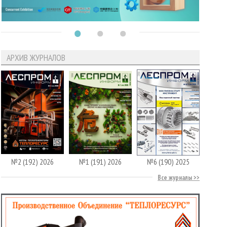
АРХИВ ЖУРНАЛОВ
№2 (192) 2026
№1 (191) 2026
№6 (190) 2025
Все журналы