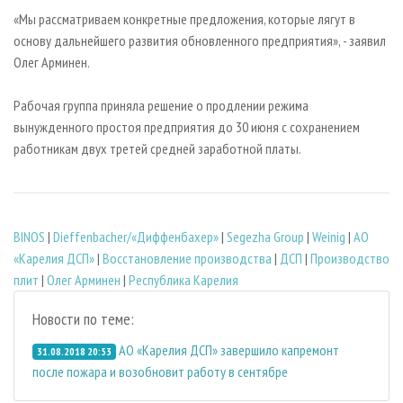
«Мы рассматриваем конкретные предложения, которые лягут в
основу дальнейшего развития обновленного предприятия», - заявил
Олег Арминен.
Рабочая группа приняла решение о продлении режима
вынужденного простоя предприятия до 30 июня с сохранением
работникам двух третей средней заработной платы.
BINOS
|
Dieffenbacher/«Диффенбахер»
|
Segezha Group
|
Weinig
|
АО
«Карелия ДСП»
|
Восстановление производства
|
ДСП
|
Производство
плит
|
Олег Арминен
|
Республика Карелия
Новости по теме:
АО «Карелия ДСП» завершило капремонт
31.08.2018 20:53
после пожара и возобновит работу в сентябре