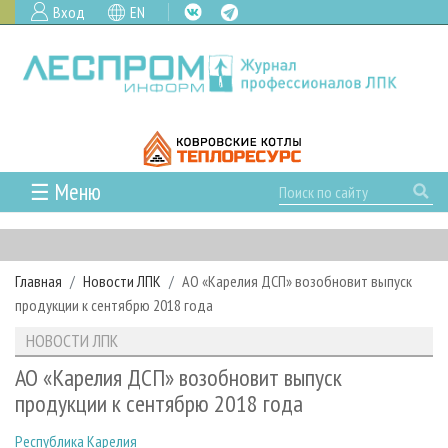
Вход
EN
☰ Меню
ГЛАВНАЯ
РУБРИКИ И ТЕМЫ
Главная
Новости ЛПК
АО «Карелия ДСП» возобновит выпуск
РУБРИКИ ЖУРНАЛА
НОВОСТИ
продукции к сентябрю 2018 года
ЛЕСНОЕ ХОЗЯЙСТВО
КАЛЕНДАРЬ СОБЫТИЙ
ПРОЕКТЫ ЛПИ
НОВОСТИ ЛПК
ЛЕСОЗАГОТОВКА
НОВОСТИ ЛПК
АНАЛИТИКА
АРХИВ
АО «Карелия ДСП» возобновит выпуск
ЛЕСОПИЛЕНИЕ
НОВОСТИ ЖУРНАЛА
ПРЕДПРИЯТИЯ ЛПК
АРХИВ ЖУРНАЛОВ
продукции к сентябрю 2018 года
О ЖУРНАЛЕ
ДЕРЕВООБРАБОТКА
НОВОСТИ КОМПАНИЙ
ЛЕСНЫЕ РЕГИОНЫ РОССИИ
СТАТЬИ
ПОДПИСКА
РЕКЛАМОДАТЕЛЯМ
Республика Карелия