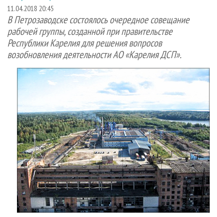
СУШКА ДРЕВЕСИНЫ
ПЕРСОНЫ
КОНТАКТЫ
РЕКЛАМА
11.04.2018 20:45
В Петрозаводске состоялось очередное совещание
ПРОИЗВОДСТВО ДРЕВЕСНЫХ ПЛИТ
МОБИЛЬНЫЕ ВЫСТАВКИ
РЕКЛАМА НА САЙТЕ
рабочей группы, созданной при правительстве
ДЕРЕВЯННОЕ ДОМОСТРОЕНИЕ
ОФИЦИАЛЬНЫЕ ДЕЛЕГАЦИИ
Республики Карелия для решения вопросов
возобновления деятельности АО «Карелия ДСП».
ПРОИЗВОДСТВО МЕБЕЛИ
ПРИОРИТЕТНЫЕ ИНВЕСТПРОЕКТЫ
БИОЭНЕРГЕТИКА
RUSSIAN FORESTRY REVIEW
ЦБП
ГАЗЕТА ЛЕСПРОМФОРУМ
ИНСТРУМЕНТ И МАТЕРИАЛЫ
БИБЛИОТЕКА СПЕЦИАЛИСТА