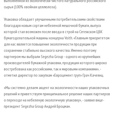
выполненной из экологически чистого натурального российского
сырья (100% хвойная целлюлоза).
Упаковка обладает улучшенными потребительскими свойствами
благодаря новым сортам небеленой мешочной бумаги, выпуск
которой стал возможен после ввода в строй на Сегежском ЦБК
бумагоделательной машины концерна Voith. «Главным приоритетом
для нас является повышение экологичности продукции при
сохранении стабильно высокого качества. Именно поэтому
партнером мы выбрали Segezha Group - одного из крупнейших
производителей бумажной упаковки, продукция которого широко
востребована как российскими, так и мировыми компаниями», -
отметил директор по закупкам «Евроцемент груп» Грач Качеянц.
«Мы системно делаем акцент на экологичности наших упаковочных
решений и приветствуем принципиальное решение наших партнеров
о переходе на небеленую экологичную упаковку», - заявил вице-
президент Segezha Group Андрей Броцман.