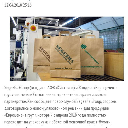
СУШКА ДРЕВЕСИНЫ
ПЕРСОНЫ
КОНТАКТЫ
РЕКЛАМА
12.04.2018 23:16
ПРОИЗВОДСТВО ДРЕВЕСНЫХ ПЛИТ
МОБИЛЬНЫЕ ВЫСТАВКИ
РЕКЛАМА НА САЙТЕ
ДЕРЕВЯННОЕ ДОМОСТРОЕНИЕ
ОФИЦИАЛЬНЫЕ ДЕЛЕГАЦИИ
ПРОИЗВОДСТВО МЕБЕЛИ
ПРИОРИТЕТНЫЕ ИНВЕСТПРОЕКТЫ
БИОЭНЕРГЕТИКА
RUSSIAN FORESTRY REVIEW
ЦБП
ГАЗЕТА ЛЕСПРОМФОРУМ
ИНСТРУМЕНТ И МАТЕРИАЛЫ
БИБЛИОТЕКА СПЕЦИАЛИСТА
Segezha Group (входит в АФК «Система») и Холдинг «Евроцемент
груп» заключили Соглашение о трехлетнем стратегическом
партнерстве. Как сообщает пресс-служба Segezha Group, стороны
договорились о новом упаковочном решении для продукции
«Евроцемент груп», который с апреля 2018 года полностью
переходит на упаковку из небеленой мешочной крафт-бумаги,