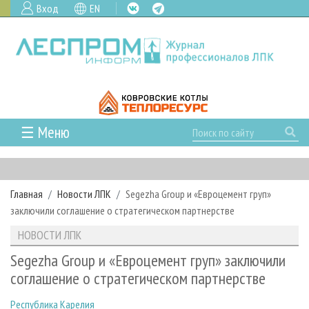
Вход
EN
☰ Меню
ГЛАВНАЯ
РУБРИКИ И ТЕМЫ
Главная
Новости ЛПК
Segezha Group и «Евроцемент груп»
РУБРИКИ ЖУРНАЛА
НОВОСТИ
заключили соглашение о стратегическом партнерстве
ЛЕСНОЕ ХОЗЯЙСТВО
КАЛЕНДАРЬ СОБЫТИЙ
ПРОЕКТЫ ЛПИ
НОВОСТИ ЛПК
ЛЕСОЗАГОТОВКА
НОВОСТИ ЛПК
АНАЛИТИКА
АРХИВ
Segezha Group и «Евроцемент груп» заключили
ЛЕСОПИЛЕНИЕ
НОВОСТИ ЖУРНАЛА
ПРЕДПРИЯТИЯ ЛПК
АРХИВ ЖУРНАЛОВ
соглашение о стратегическом партнерстве
О ЖУРНАЛЕ
ДЕРЕВООБРАБОТКА
НОВОСТИ КОМПАНИЙ
ЛЕСНЫЕ РЕГИОНЫ РОССИИ
СТАТЬИ
ПОДПИСКА
РЕКЛАМОДАТЕЛЯМ
Республика Карелия