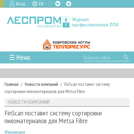
Вход
EN
☰ Меню
ГЛАВНАЯ
РУБРИКИ И ТЕМЫ
Главная
Новости компаний
FinSсan поставит систему
РУБРИКИ ЖУРНАЛА
НОВОСТИ
сортировки пиломатериалов для Metsa Fibre
ЛЕСНОЕ ХОЗЯЙСТВО
КАЛЕНДАРЬ СОБЫТИЙ
ПРОЕКТЫ ЛПИ
НОВОСТИ КОМПАНИЙ
ЛЕСОЗАГОТОВКА
НОВОСТИ ЛПК
АНАЛИТИКА
АРХИВ
FinSсan поставит систему сортировки
ЛЕСОПИЛЕНИЕ
НОВОСТИ ЖУРНАЛА
ПРЕДПРИЯТИЯ ЛПК
АРХИВ ЖУРНАЛОВ
пиломатериалов для Metsa Fibre
О ЖУРНАЛЕ
ДЕРЕВООБРАБОТКА
НОВОСТИ КОМПАНИЙ
ЛЕСНЫЕ РЕГИОНЫ РОССИИ
СТАТЬИ
ПОДПИСКА
РЕКЛАМОДАТЕЛЯМ
Финляндия