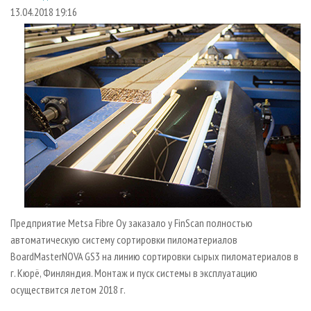
СУШКА ДРЕВЕСИНЫ
ПЕРСОНЫ
КОНТАКТЫ
РЕКЛАМА
13.04.2018 19:16
ПРОИЗВОДСТВО ДРЕВЕСНЫХ ПЛИТ
МОБИЛЬНЫЕ ВЫСТАВКИ
РЕКЛАМА НА САЙТЕ
ДЕРЕВЯННОЕ ДОМОСТРОЕНИЕ
ОФИЦИАЛЬНЫЕ ДЕЛЕГАЦИИ
ПРОИЗВОДСТВО МЕБЕЛИ
ПРИОРИТЕТНЫЕ ИНВЕСТПРОЕКТЫ
БИОЭНЕРГЕТИКА
RUSSIAN FORESTRY REVIEW
ЦБП
ГАЗЕТА ЛЕСПРОМФОРУМ
ИНСТРУМЕНТ И МАТЕРИАЛЫ
БИБЛИОТЕКА СПЕЦИАЛИСТА
Предприятие Metsa Fibre Oy заказало у FinSсan полностью
автоматическую систему сортировки пиломатериалов
BoardMasterNOVA GS3 на линию сортировки сырых пиломатериалов в
г. Кюрё, Финляндия. Монтаж и пуск системы в эксплуатацию
осуществится летом 2018 г.