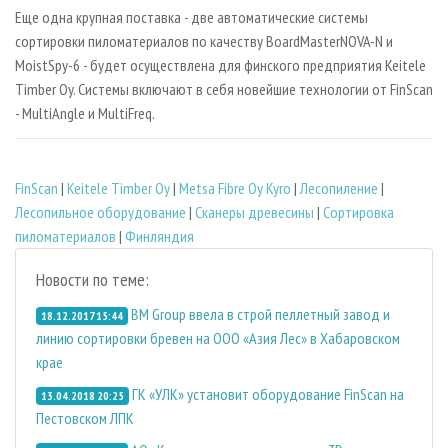
Еще одна крупная поставка - две автоматические системы
сортировки пиломатериалов по качеству BoardMasterNOVA-N и
MoistSpy-6 - будет осуществлена для финского предприятия Keitele
Timber Oy. Системы включают в себя новейшие технологии от FinScan
- MultiAngle и MultiFreq.
FinSсan
|
Keitele Timber Oy
|
Metsa Fibre Oy Kyro
|
Лесопиление
|
Лесопильное оборудование
|
Сканеры древесины
|
Сортировка
пиломатериалов
|
Финляндия
Новости по теме:
BM Group ввела в строй пеллетный завод и
18.12.2017 15:44
линию сортировки бревен на ООО «Азия Лес» в Хабаровском
крае
ГК «УЛК» установит оборудование FinScan на
13.04.2018 20:25
Пестовском ЛПК