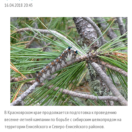
СУШКА ДРЕВЕСИНЫ
ПЕРСОНЫ
КОНТАКТЫ
РЕКЛАМА
16.04.2018 20:45
ПРОИЗВОДСТВО ДРЕВЕСНЫХ ПЛИТ
МОБИЛЬНЫЕ ВЫСТАВКИ
РЕКЛАМА НА САЙТЕ
ДЕРЕВЯННОЕ ДОМОСТРОЕНИЕ
ОФИЦИАЛЬНЫЕ ДЕЛЕГАЦИИ
ПРОИЗВОДСТВО МЕБЕЛИ
ПРИОРИТЕТНЫЕ ИНВЕСТПРОЕКТЫ
БИОЭНЕРГЕТИКА
RUSSIAN FORESTRY REVIEW
ЦБП
ГАЗЕТА ЛЕСПРОМФОРУМ
ИНСТРУМЕНТ И МАТЕРИАЛЫ
БИБЛИОТЕКА СПЕЦИАЛИСТА
В Красноярском крае продолжается подготовка к проведению
весенне-летней кампании по борьбе с сибирским шелкопрядом на
территории Енисейского и Северо-Енисейского районов.