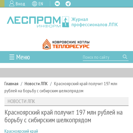
Вход
EN
☰ Меню
ГЛАВНАЯ
РУБРИКИ И ТЕМЫ
Главная
Новости ЛПК
Красноярский край получит 197 млн
РУБРИКИ ЖУРНАЛА
НОВОСТИ
рублей на борьбу с сибирским шелкопрядом
ЛЕСНОЕ ХОЗЯЙСТВО
КАЛЕНДАРЬ СОБЫТИЙ
ПРОЕКТЫ ЛПИ
НОВОСТИ ЛПК
ЛЕСОЗАГОТОВКА
НОВОСТИ ЛПК
АНАЛИТИКА
АРХИВ
Красноярский край получит 197 млн рублей на
ЛЕСОПИЛЕНИЕ
НОВОСТИ ЖУРНАЛА
ПРЕДПРИЯТИЯ ЛПК
АРХИВ ЖУРНАЛОВ
борьбу с сибирским шелкопрядом
О ЖУРНАЛЕ
ДЕРЕВООБРАБОТКА
НОВОСТИ КОМПАНИЙ
ЛЕСНЫЕ РЕГИОНЫ РОССИИ
СТАТЬИ
ПОДПИСКА
РЕКЛАМОДАТЕЛЯМ
Красноярский край