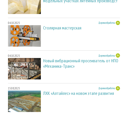
модельных участках литейных производст
04.10.2025
Деревообработка
Столярная мастерская
04.10.2025
Деревообработка
Новый вибрационный просеиватель от НПО
«Механика-Транс»
15.08.2025
Деревообработка
ЛХК «Алтайлес» на новом этапе развития