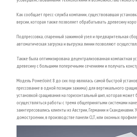
Как сообщает пресс-служба компании, существовавшая установк
версии, которая также позволяет обрабатывать древесину корот
Подпрессовка, спаренный зажимной узел и предварительная сб
автоматическая загрузка и выгрузка линии позволяют осуществл
Также была оптимизирована децентрализованная компактная уст
древесину с большими поперечными сечениями и получать конс
Модель PowerJoint 8 до сих пор являлась самой быстрой установ
прессование в одной позиции зажима) для вертикального сращив
установкой сращивания на горизонтальный шип, которая может 
осуществляться работы с тремя общепринятыми системами нанесен
заинтересовались клиенты из Австрии, Германии и Скандинавии.
домостроении, в производстве панели CLT, или оконных профиле