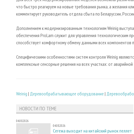
что быстро реагируем на новые требования рынка, а желания кл
комментирует руководитель отдела сбыта по Беларуссии, России
Дополнением к модернизированным технологиям Weinig выступа
обеспечения ProLam служит для управления технологическим пр
способствует комфортному обмену данными всех компонентов 
Специфическими особенностями систем контроля Weinig являются
комплексные сенсорные решения на всех участках: от аварийной 
Weinig
|
Деревообрабатывающее оборудование
|
Деревообрабо
НОВОСТИ ПО ТЕМЕ
04.08.2026
04.08.2026
Сегежа выходит на китайский рынок пеллет