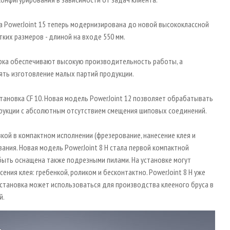
а PowerJoint 15 теперь модернизирована до новой высококлассной
ких размеров - длиной на входе 550 мм.
орка обеспечивают высокую производительность работы, а
ять изготовление малых партий продукции.
ановка CF 10. Новая модель PowerJoint 12 позволяет обрабатывать
трукции с абсолютным отсутствием смещения шиповых соединений.
кой в компактном исполнении (фрезерование, нанесение клея и
ания. Новая модель PowerJoint 8 H стала первой компактной
быть оснащена также подрезными пилами. На установке могут
ия клея: гребенкой, роликом и бесконтактно. PowerJoint 8 H уже
 Установка может использоваться для производства клееного бруса в
й.