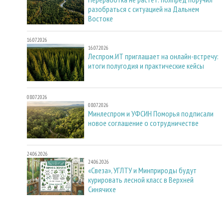
разобраться с ситуацией на Дальнем
Востоке
16.07.2026
16.07.2026
Леспром.ИТ приглашает на онлайн-встречу:
итоги полугодия и практические кейсы
08.07.2026
08.07.2026
Минлеспром и УФСИН Поморья подписали
новое соглашение о сотрудничестве
24.06.2026
24.06.2026
«Свеза», УГЛТУ и Минприроды будут
курировать лесной класс в Верхней
Синячихе