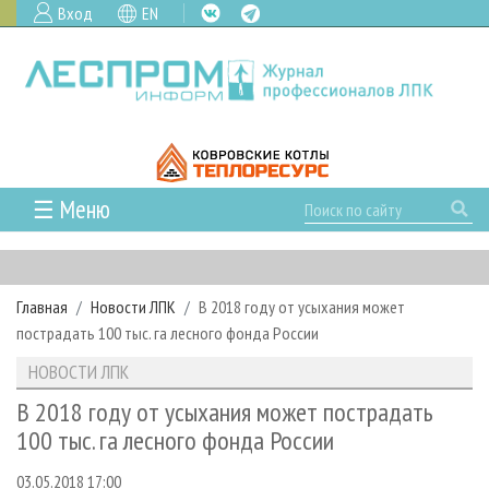
Вход
EN
☰ Меню
ГЛАВНАЯ
РУБРИКИ И ТЕМЫ
Главная
Новости ЛПК
В 2018 году от усыхания может
РУБРИКИ ЖУРНАЛА
НОВОСТИ
пострадать 100 тыс. га лесного фонда России
ЛЕСНОЕ ХОЗЯЙСТВО
КАЛЕНДАРЬ СОБЫТИЙ
ПРОЕКТЫ ЛПИ
НОВОСТИ ЛПК
ЛЕСОЗАГОТОВКА
НОВОСТИ ЛПК
АНАЛИТИКА
АРХИВ
В 2018 году от усыхания может пострадать
ЛЕСОПИЛЕНИЕ
НОВОСТИ ЖУРНАЛА
ПРЕДПРИЯТИЯ ЛПК
АРХИВ ЖУРНАЛОВ
100 тыс. га лесного фонда России
О ЖУРНАЛЕ
ДЕРЕВООБРАБОТКА
НОВОСТИ КОМПАНИЙ
ЛЕСНЫЕ РЕГИОНЫ РОССИИ
СТАТЬИ
ПОДПИСКА
РЕКЛАМОДАТЕЛЯМ
03.05.2018 17:00