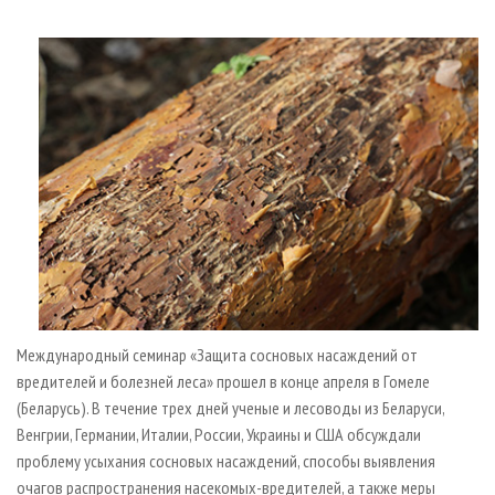
СУШКА ДРЕВЕСИНЫ
ПЕРСОНЫ
КОНТАКТЫ
РЕКЛАМА
ПРОИЗВОДСТВО ДРЕВЕСНЫХ ПЛИТ
МОБИЛЬНЫЕ ВЫСТАВКИ
РЕКЛАМА НА САЙТЕ
ДЕРЕВЯННОЕ ДОМОСТРОЕНИЕ
ОФИЦИАЛЬНЫЕ ДЕЛЕГАЦИИ
ПРОИЗВОДСТВО МЕБЕЛИ
ПРИОРИТЕТНЫЕ ИНВЕСТПРОЕКТЫ
БИОЭНЕРГЕТИКА
RUSSIAN FORESTRY REVIEW
ЦБП
ГАЗЕТА ЛЕСПРОМФОРУМ
ИНСТРУМЕНТ И МАТЕРИАЛЫ
БИБЛИОТЕКА СПЕЦИАЛИСТА
Международный семинар «Защита сосновых насаждений от
вредителей и болезней леса» прошел в конце апреля в Гомеле
(Беларусь). В течение трех дней ученые и лесоводы из Беларуси,
Венгрии, Германии, Италии, России, Украины и США обсуждали
проблему усыхания сосновых насаждений, способы выявления
очагов распространения насекомых-вредителей, а также меры