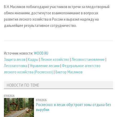
В.Н. Масляков поблагодарил участников встречи за плодотворный
обмен мнениями, достигнутое взаимопонимание в вопросах
развития лесного хозяйства в России и выразил надежду на
дальнейшее результативное сотрудничество.
Источник новости:
WOOD.RU
Защита лесов
|
Кадры
|
Лесное хозяйство
|
Лесовосстановление
|
Лесозаготовка
|
Управление лесами
|
Федеральное агентство
лесного хозяйства (Рослесхоз)
|
Виктор Масляков
НОВОСТИ ПО ТЕМЕ
07.08.2026
07.08.2026
Рослесхоз: в лесах обустроят зоны отдыха без
вырубки