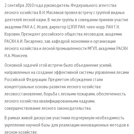
СУШКА ДРЕВЕСИНЫ
ПЕРСОНЫ
КОНТАКТЫ
РЕКЛАМА
2 сентября 2010 года руководитель Федерального агентства
лесного хозяйства В.Н. Масляков провел встречу с группой видных
ПРОИЗВОДСТВО ДРЕВЕСНЫХ ПЛИТ
МОБИЛЬНЫЕ ВЫСТАВКИ
РЕКЛАМА НА САЙТЕ
деятелей лесной науки. В числе группы в совещании приняли участие
ДЕРЕВЯННОЕ ДОМОСТРОЕНИЕ
ОФИЦИАЛЬНЫЕ ДЕЛЕГАЦИИ
академик РАН А.С. Исаев, директор ЦЭПЛ РАН, член-корр. РАН Г.Н.
ПРОИЗВОДСТВО МЕБЕЛИ
Коровин, Президент российского общества лесоводов, академик
ПРИОРИТЕТНЫЕ ИНВЕСТПРОЕКТЫ
РАСХН А.И. Писаренко, зав. кафедрой экономики и организации
БИОЭНЕРГЕТИКА
RUSSIAN FORESTRY REVIEW
лесного хозяйства и лесной промышленности МГУЛ, академик РАСХН
ЦБП
ГАЗЕТА ЛЕСПРОМФОРУМ
Н.А. Моисеев.
ИНСТРУМЕНТ И МАТЕРИАЛЫ
БИБЛИОТЕКА СПЕЦИАЛИСТА
Основной задачей этой встречи было объединение усилий,
направленных на создание эффективной системы управления лесами
Российской Федерации. Предметом обсуждения стали
концептуальные основы развития лесного хозяйства:
лесовосстановление, борьба с лесными пожарами, обеспеченность
лесного хозяйства квалифицированными кадрами,
совершенствование лесного законодательства.
В рамках живой дискуссии участники подчеркнули необходимость
укрепления научной базы для реализации инновационных методов в
лесном хозяйстве.