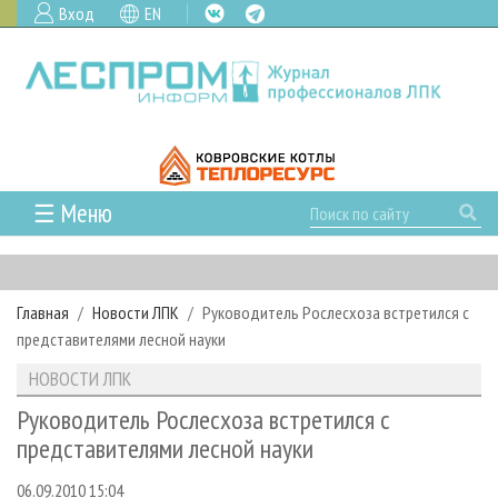
Вход
EN
☰ Меню
ГЛАВНАЯ
РУБРИКИ И ТЕМЫ
Главная
Новости ЛПК
Руководитель Рослесхоза встретился с
РУБРИКИ ЖУРНАЛА
НОВОСТИ
представителями лесной науки
ЛЕСНОЕ ХОЗЯЙСТВО
КАЛЕНДАРЬ СОБЫТИЙ
ПРОЕКТЫ ЛПИ
НОВОСТИ ЛПК
ЛЕСОЗАГОТОВКА
НОВОСТИ ЛПК
АНАЛИТИКА
АРХИВ
Руководитель Рослесхоза встретился с
ЛЕСОПИЛЕНИЕ
НОВОСТИ ЖУРНАЛА
ПРЕДПРИЯТИЯ ЛПК
АРХИВ ЖУРНАЛОВ
представителями лесной науки
О ЖУРНАЛЕ
ДЕРЕВООБРАБОТКА
НОВОСТИ КОМПАНИЙ
ЛЕСНЫЕ РЕГИОНЫ РОССИИ
СТАТЬИ
ПОДПИСКА
РЕКЛАМОДАТЕЛЯМ
06.09.2010 15:04