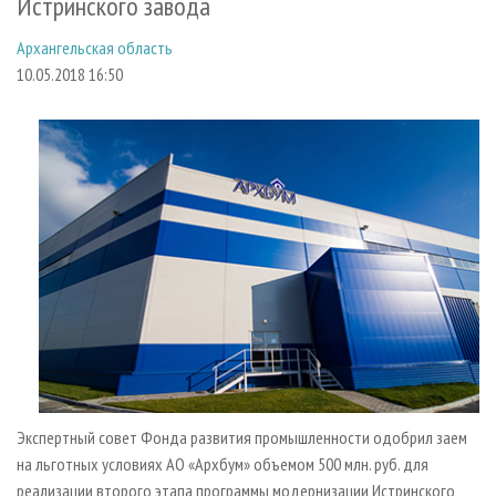
Истринского завода
СУШКА ДРЕВЕСИНЫ
ПЕРСОНЫ
КОНТАКТЫ
РЕКЛАМА
Архангельская область
ПРОИЗВОДСТВО ДРЕВЕСНЫХ ПЛИТ
МОБИЛЬНЫЕ ВЫСТАВКИ
РЕКЛАМА НА САЙТЕ
10.05.2018 16:50
ДЕРЕВЯННОЕ ДОМОСТРОЕНИЕ
ОФИЦИАЛЬНЫЕ ДЕЛЕГАЦИИ
ПРОИЗВОДСТВО МЕБЕЛИ
ПРИОРИТЕТНЫЕ ИНВЕСТПРОЕКТЫ
БИОЭНЕРГЕТИКА
RUSSIAN FORESTRY REVIEW
ЦБП
ГАЗЕТА ЛЕСПРОМФОРУМ
ИНСТРУМЕНТ И МАТЕРИАЛЫ
БИБЛИОТЕКА СПЕЦИАЛИСТА
Экспертный совет Фонда развития промышленности одобрил заем
на льготных условиях АО «Архбум» объемом 500 млн. руб. для
реализации второго этапа программы модернизации Истринского