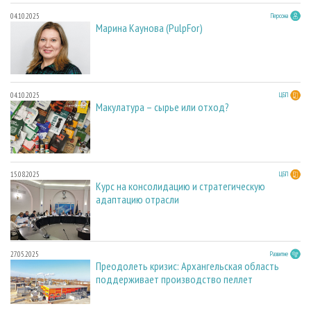
04.10.2025
Персона
Марина Каунова (PulpFor)
04.10.2025
ЦБП
Макулатура – сырье или отход?
15.08.2025
ЦБП
Курс на консолидацию и стратегическую
адаптацию отрасли
27.05.2025
Развитие
Преодолеть кризис: Архангельская область
поддерживает производство пеллет