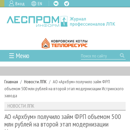
Вход
EN
☰ Меню
ГЛАВНАЯ
РУБРИКИ И ТЕМЫ
Главная
Новости ЛПК
АО «Архбум» получило займ ФРП
РУБРИКИ ЖУРНАЛА
НОВОСТИ
объемом 500 млн рублей на второй этап модернизации Истринского
ЛЕСНОЕ ХОЗЯЙСТВО
КАЛЕНДАРЬ СОБЫТИЙ
завода
ПРОЕКТЫ ЛПИ
ЛЕСОЗАГОТОВКА
НОВОСТИ ЛПК
АНАЛИТИКА
НОВОСТИ ЛПК
АРХИВ
ЛЕСОПИЛЕНИЕ
НОВОСТИ ЖУРНАЛА
ПРЕДПРИЯТИЯ ЛПК
АРХИВ ЖУРНАЛОВ
АО «Архбум» получило займ ФРП объемом 500
О ЖУРНАЛЕ
млн рублей на второй этап модернизации
ДЕРЕВООБРАБОТКА
НОВОСТИ КОМПАНИЙ
ЛЕСНЫЕ РЕГИОНЫ РОССИИ
СТАТЬИ
ПОДПИСКА
РЕКЛАМОДАТЕЛЯМ