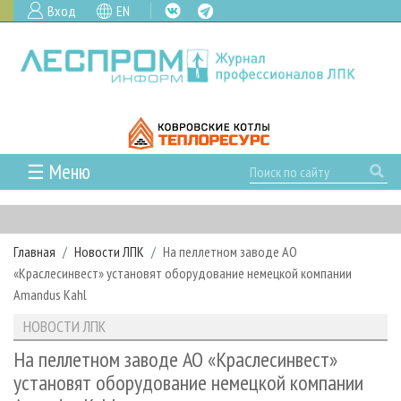
Вход
EN
☰ Меню
ГЛАВНАЯ
РУБРИКИ И ТЕМЫ
Главная
Новости ЛПК
На пеллетном заводе АО
РУБРИКИ ЖУРНАЛА
НОВОСТИ
«Краслесинвест» установят оборудование немецкой компании
ЛЕСНОЕ ХОЗЯЙСТВО
КАЛЕНДАРЬ СОБЫТИЙ
Аmandus Kahl
ПРОЕКТЫ ЛПИ
ЛЕСОЗАГОТОВКА
НОВОСТИ ЛПК
АНАЛИТИКА
НОВОСТИ ЛПК
АРХИВ
ЛЕСОПИЛЕНИЕ
НОВОСТИ ЖУРНАЛА
ПРЕДПРИЯТИЯ ЛПК
АРХИВ ЖУРНАЛОВ
На пеллетном заводе АО «Краслесинвест»
О ЖУРНАЛЕ
установят оборудование немецкой компании
ДЕРЕВООБРАБОТКА
НОВОСТИ КОМПАНИЙ
ЛЕСНЫЕ РЕГИОНЫ РОССИИ
СТАТЬИ
ПОДПИСКА
РЕКЛАМОДАТЕЛЯМ