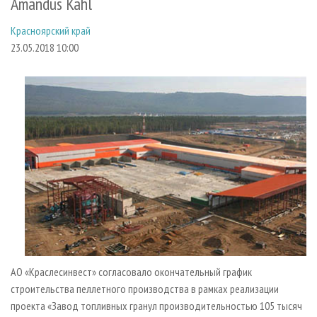
Аmandus Kahl
СУШКА ДРЕВЕСИНЫ
ПЕРСОНЫ
КОНТАКТЫ
РЕКЛАМА
Красноярский край
ПРОИЗВОДСТВО ДРЕВЕСНЫХ ПЛИТ
МОБИЛЬНЫЕ ВЫСТАВКИ
РЕКЛАМА НА САЙТЕ
23.05.2018 10:00
ДЕРЕВЯННОЕ ДОМОСТРОЕНИЕ
ОФИЦИАЛЬНЫЕ ДЕЛЕГАЦИИ
ПРОИЗВОДСТВО МЕБЕЛИ
ПРИОРИТЕТНЫЕ ИНВЕСТПРОЕКТЫ
БИОЭНЕРГЕТИКА
RUSSIAN FORESTRY REVIEW
ЦБП
ГАЗЕТА ЛЕСПРОМФОРУМ
ИНСТРУМЕНТ И МАТЕРИАЛЫ
БИБЛИОТЕКА СПЕЦИАЛИСТА
АО «Краслесинвест» согласовало окончательный график
строительства пеллетного производства в рамках реализации
проекта «Завод топливных гранул производительностью 105 тысяч