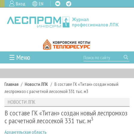
Вход
EN
☰ Меню
ГЛАВНАЯ
РУБРИКИ И ТЕМЫ
Главная
Новости ЛПК
В составе ГК «Титан» создан новый
РУБРИКИ ЖУРНАЛА
НОВОСТИ
леспромхоз с расчетной лесосекой 331 тыс. м3
ЛЕСНОЕ ХОЗЯЙСТВО
КАЛЕНДАРЬ СОБЫТИЙ
ПРОЕКТЫ ЛПИ
НОВОСТИ ЛПК
ЛЕСОЗАГОТОВКА
НОВОСТИ ЛПК
АНАЛИТИКА
АРХИВ
В составе ГК «Титан» создан новый леспромхоз
ЛЕСОПИЛЕНИЕ
НОВОСТИ ЖУРНАЛА
ПРЕДПРИЯТИЯ ЛПК
3
АРХИВ ЖУРНАЛОВ
с расчетной лесосекой 331 тыс. м
О ЖУРНАЛЕ
ДЕРЕВООБРАБОТКА
НОВОСТИ КОМПАНИЙ
ЛЕСНЫЕ РЕГИОНЫ РОССИИ
СТАТЬИ
ПОДПИСКА
РЕКЛАМОДАТЕЛЯМ
Архангельская область