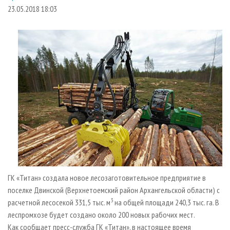
СУШКА ДРЕВЕСИНЫ
ПЕРСОНЫ
КОНТАКТЫ
РЕКЛАМА
23.05.2018 18:03
ПРОИЗВОДСТВО ДРЕВЕСНЫХ ПЛИТ
МОБИЛЬНЫЕ ВЫСТАВКИ
РЕКЛАМА НА САЙТЕ
ДЕРЕВЯННОЕ ДОМОСТРОЕНИЕ
ОФИЦИАЛЬНЫЕ ДЕЛЕГАЦИИ
ПРОИЗВОДСТВО МЕБЕЛИ
ПРИОРИТЕТНЫЕ ИНВЕСТПРОЕКТЫ
БИОЭНЕРГЕТИКА
RUSSIAN FORESTRY REVIEW
ЦБП
ГАЗЕТА ЛЕСПРОМФОРУМ
ИНСТРУМЕНТ И МАТЕРИАЛЫ
БИБЛИОТЕКА СПЕЦИАЛИСТА
ГК «Титан» создала новое лесозаготовительное предприятие в
поселке Двинской (Верхнетоемский район Архангельской области) с
3
расчетной лесосекой 331,5 тыс. м
на общей площади 240,3 тыс. га. В
леспромхозе будет создано около 200 новых рабочих мест.
Как сообщает пресс-служба ГК «Титан», в настоящее время