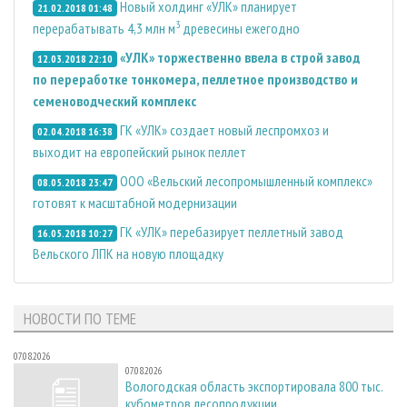
Новый холдинг «УЛК» планирует
21.02.2018 01:48
3
перерабатывать 4,3 млн м
древесины ежегодно
«УЛК» торжественно ввела в строй завод
12.03.2018 22:10
по переработке тонкомера, пеллетное производство и
семеноводческий комплекс
ГК «УЛК» создает новый леспромхоз и
02.04.2018 16:38
выходит на европейский рынок пеллет
ООО «Вельский лесопромышленный комплекс»
08.05.2018 23:47
готовят к масштабной модернизации
ГК «УЛК» перебазирует пеллетный завод
16.05.2018 10:27
Вельского ЛПК на новую площадку
НОВОСТИ ПО ТЕМЕ
07.08.2026
07.08.2026
Вологодская область экспортировала 800 тыс.
кубометров лесопродукции