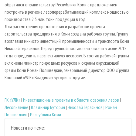
СУШКА ДРЕВЕСИНЫ
ПЕРСОНЫ
обратился к правительству Республики Коми с предложением
КОНТАКТЫ
РЕКЛАМА
построить в регионе лесоперерабатывающий комплекс мощностью
ПРОИЗВОДСТВО ДРЕВЕСНЫХ ПЛИТ
МОБИЛЬНЫЕ ВЫСТАВКИ
РЕКЛАМА НА САЙТЕ
производства 2,5 млн. тонн продукции в год.
ДЕРЕВЯННОЕ ДОМОСТРОЕНИЕ
ОФИЦИАЛЬНЫЕ ДЕЛЕГАЦИИ
Для рассмотрения предложения и разработки проекта
строительства предприятия в Коми создана рабочая группа. Группу
ПРОИЗВОДСТВО МЕБЕЛИ
ПРИОРИТЕТНЫЕ ИНВЕСТПРОЕКТЫ
возглавил министр инвестиций, промышленности и транспорта Коми
БИОЭНЕРГЕТИКА
RUSSIAN FORESTRY REVIEW
Николай Герасимов. Перед группой поставлена задача в июне 2018
ЦБП
ГАЗЕТА ЛЕСПРОМФОРУМ
года определить перспективную лесосеку. В состав рабочей группы
включены министр природных ресурсов и охраны окружающей
ИНСТРУМЕНТ И МАТЕРИАЛЫ
БИБЛИОТЕКА СПЕЦИАЛИСТА
среды Коми Роман Полшведкин, генеральный директор ООО «Группа
Компаний «УЛК» Владимир Буторин и другие.
ГК «УЛК»
|
Инвестиционные проекты в области освоения лесов
|
Лесопиление
|
Владимир Буторин
|
Николай Герасимов
|
Роман
Полшведкин
|
Республика Коми
Новости по теме: