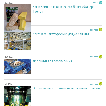
28.11.2025
Развитие
Как в Коми делают клееную балку. «Фанера
Трейд»
28.11.2025
Лесопиление
Northsaw. Пакетоформирующие машины
04.10.2025
Лесопиление
Дробилки для лесопиления
15.08.2025
Лесопиление
Образование «стружки» на лесопильных линиях