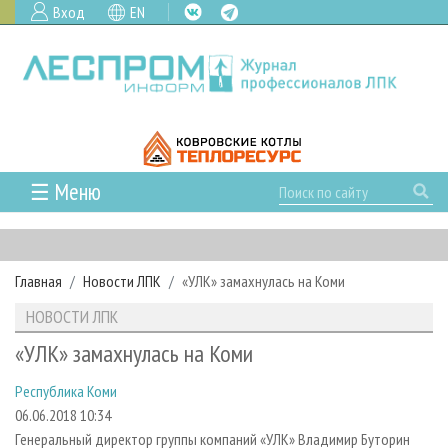
Вход
EN
☰ Меню
ГЛАВНАЯ
РУБРИКИ И ТЕМЫ
Главная
Новости ЛПК
«УЛК» замахнулась на Коми
РУБРИКИ ЖУРНАЛА
НОВОСТИ
НОВОСТИ ЛПК
ЛЕСНОЕ ХОЗЯЙСТВО
КАЛЕНДАРЬ СОБЫТИЙ
ПРОЕКТЫ ЛПИ
«УЛК» замахнулась на Коми
ЛЕСОЗАГОТОВКА
НОВОСТИ ЛПК
АНАЛИТИКА
АРХИВ
Республика Коми
ЛЕСОПИЛЕНИЕ
НОВОСТИ ЖУРНАЛА
ПРЕДПРИЯТИЯ ЛПК
АРХИВ ЖУРНАЛОВ
О ЖУРНАЛЕ
06.06.2018 10:34
ДЕРЕВООБРАБОТКА
НОВОСТИ КОМПАНИЙ
ЛЕСНЫЕ РЕГИОНЫ РОССИИ
СТАТЬИ
ПОДПИСКА
РЕКЛАМОДАТЕЛЯМ
Генеральный директор группы компаний «УЛК» Владимир Буторин