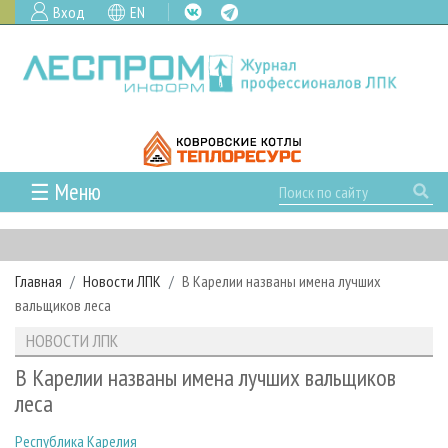
Вход
EN
☰ Меню
ГЛАВНАЯ
РУБРИКИ И ТЕМЫ
Главная
Новости ЛПК
В Карелии названы имена лучших
РУБРИКИ ЖУРНАЛА
НОВОСТИ
вальщиков леса
ЛЕСНОЕ ХОЗЯЙСТВО
КАЛЕНДАРЬ СОБЫТИЙ
ПРОЕКТЫ ЛПИ
НОВОСТИ ЛПК
ЛЕСОЗАГОТОВКА
НОВОСТИ ЛПК
АНАЛИТИКА
АРХИВ
В Карелии названы имена лучших вальщиков
ЛЕСОПИЛЕНИЕ
НОВОСТИ ЖУРНАЛА
ПРЕДПРИЯТИЯ ЛПК
АРХИВ ЖУРНАЛОВ
леса
О ЖУРНАЛЕ
ДЕРЕВООБРАБОТКА
НОВОСТИ КОМПАНИЙ
ЛЕСНЫЕ РЕГИОНЫ РОССИИ
СТАТЬИ
ПОДПИСКА
РЕКЛАМОДАТЕЛЯМ
Республика Карелия