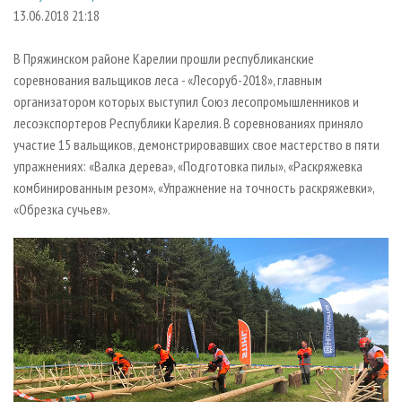
СУШКА ДРЕВЕСИНЫ
ПЕРСОНЫ
КОНТАКТЫ
РЕКЛАМА
13.06.2018 21:18
ПРОИЗВОДСТВО ДРЕВЕСНЫХ ПЛИТ
МОБИЛЬНЫЕ ВЫСТАВКИ
РЕКЛАМА НА САЙТЕ
В Пряжинском районе Карелии прошли республиканские
ДЕРЕВЯННОЕ ДОМОСТРОЕНИЕ
ОФИЦИАЛЬНЫЕ ДЕЛЕГАЦИИ
соревнования вальщиков леса - «Лесоруб-2018», главным
ПРОИЗВОДСТВО МЕБЕЛИ
организатором которых выступил Союз лесопромышленников и
ПРИОРИТЕТНЫЕ ИНВЕСТПРОЕКТЫ
лесоэкспортеров Республики Карелия. В соревнованиях приняло
БИОЭНЕРГЕТИКА
RUSSIAN FORESTRY REVIEW
участие 15 вальщиков, демонстрировавших свое мастерство в пяти
ЦБП
ГАЗЕТА ЛЕСПРОМФОРУМ
упражнениях: «Валка дерева», «Подготовка пилы», «Раскряжевка
комбинированным резом», «Упражнение на точность раскряжевки»,
ИНСТРУМЕНТ И МАТЕРИАЛЫ
БИБЛИОТЕКА СПЕЦИАЛИСТА
«Обрезка сучьев».