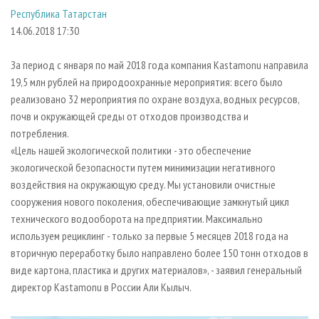
СУШКА ДРЕВЕСИНЫ
ПЕРСОНЫ
КОНТАКТЫ
РЕКЛАМА
Республика Татарстан
14.06.2018 17:30
ПРОИЗВОДСТВО ДРЕВЕСНЫХ ПЛИТ
МОБИЛЬНЫЕ ВЫСТАВКИ
РЕКЛАМА НА САЙТЕ
ДЕРЕВЯННОЕ ДОМОСТРОЕНИЕ
ОФИЦИАЛЬНЫЕ ДЕЛЕГАЦИИ
За период с января по май 2018 года компания Kastamonu направила
ПРОИЗВОДСТВО МЕБЕЛИ
ПРИОРИТЕТНЫЕ ИНВЕСТПРОЕКТЫ
19,5 млн рублей на природоохранные мероприятия: всего было
реализовано 32 мероприятия по охране воздуха, водных ресурсов,
БИОЭНЕРГЕТИКА
RUSSIAN FORESTRY REVIEW
почв и окружающей среды от отходов производства и
ЦБП
ГАЗЕТА ЛЕСПРОМФОРУМ
потребления.
«Цель нашей экологической политики - это обеспечение
ИНСТРУМЕНТ И МАТЕРИАЛЫ
БИБЛИОТЕКА СПЕЦИАЛИСТА
экологической безопасности путем минимизации негативного
воздействия на окружающую среду. Мы установили очистные
сооружения нового поколения, обеспечивающие замкнутый цикл
технического водооборота на предприятии. Максимально
используем рециклинг - только за первые 5 месяцев 2018 года на
вторичную переработку было направлено более 150 тонн отходов в
виде картона, пластика и других материалов», - заявил генеральный
директор Kastamonu в России Али Кылыч.