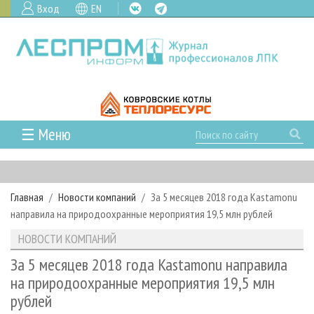
Вход
EN
☰ Меню
ГЛАВНАЯ
РУБРИКИ И ТЕМЫ
Главная
Новости компаний
За 5 месяцев 2018 года Kastamonu
РУБРИКИ ЖУРНАЛА
НОВОСТИ
направила на природоохранные мероприятия 19,5 млн рублей
ЛЕСНОЕ ХОЗЯЙСТВО
КАЛЕНДАРЬ СОБЫТИЙ
ПРОЕКТЫ ЛПИ
НОВОСТИ КОМПАНИЙ
ЛЕСОЗАГОТОВКА
НОВОСТИ ЛПК
АНАЛИТИКА
АРХИВ
За 5 месяцев 2018 года Kastamonu направила
ЛЕСОПИЛЕНИЕ
НОВОСТИ ЖУРНАЛА
ПРЕДПРИЯТИЯ ЛПК
АРХИВ ЖУРНАЛОВ
на природоохранные мероприятия 19,5 млн
О ЖУРНАЛЕ
рублей
ДЕРЕВООБРАБОТКА
НОВОСТИ КОМПАНИЙ
ЛЕСНЫЕ РЕГИОНЫ РОССИИ
СТАТЬИ
ПОДПИСКА
РЕКЛАМОДАТЕЛЯМ