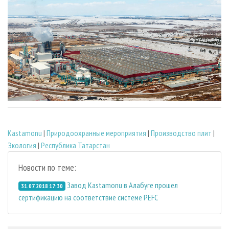
Kastamonu
|
Природоохранные мероприятия
|
Производство плит
|
Экология
|
Республика Татарстан
Новости по теме:
Завод Kastamonu в Алабуге прошел
31.07.2018 17:30
сертификацию на соответствие системе PEFC