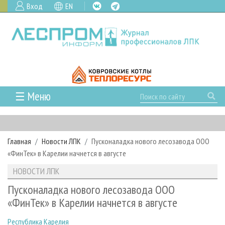
Вход
EN
☰ Меню
ГЛАВНАЯ
РУБРИКИ И ТЕМЫ
Главная
Новости ЛПК
Пусконаладка нового лесозавода ООО
РУБРИКИ ЖУРНАЛА
НОВОСТИ
«ФинТек» в Карелии начнется в августе
ЛЕСНОЕ ХОЗЯЙСТВО
КАЛЕНДАРЬ СОБЫТИЙ
ПРОЕКТЫ ЛПИ
НОВОСТИ ЛПК
ЛЕСОЗАГОТОВКА
НОВОСТИ ЛПК
АНАЛИТИКА
АРХИВ
Пусконаладка нового лесозавода ООО
ЛЕСОПИЛЕНИЕ
НОВОСТИ ЖУРНАЛА
ПРЕДПРИЯТИЯ ЛПК
АРХИВ ЖУРНАЛОВ
«ФинТек» в Карелии начнется в августе
О ЖУРНАЛЕ
ДЕРЕВООБРАБОТКА
НОВОСТИ КОМПАНИЙ
ЛЕСНЫЕ РЕГИОНЫ РОССИИ
СТАТЬИ
ПОДПИСКА
РЕКЛАМОДАТЕЛЯМ
Республика Карелия