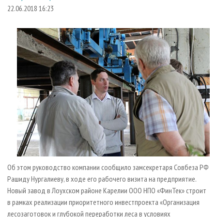
СУШКА ДРЕВЕСИНЫ
ПЕРСОНЫ
КОНТАКТЫ
РЕКЛАМА
22.06.2018 16:23
ПРОИЗВОДСТВО ДРЕВЕСНЫХ ПЛИТ
МОБИЛЬНЫЕ ВЫСТАВКИ
РЕКЛАМА НА САЙТЕ
ДЕРЕВЯННОЕ ДОМОСТРОЕНИЕ
ОФИЦИАЛЬНЫЕ ДЕЛЕГАЦИИ
ПРОИЗВОДСТВО МЕБЕЛИ
ПРИОРИТЕТНЫЕ ИНВЕСТПРОЕКТЫ
БИОЭНЕРГЕТИКА
RUSSIAN FORESTRY REVIEW
ЦБП
ГАЗЕТА ЛЕСПРОМФОРУМ
ИНСТРУМЕНТ И МАТЕРИАЛЫ
БИБЛИОТЕКА СПЕЦИАЛИСТА
Об этом руководство компании сообщило замсекретаря Совбеза РФ
Рашиду Нургалиеву, в ходе его рабочего визита на предприятие.
Новый завод в Лоухском районе Карелии ООО НПО «ФинТек» строит
в рамках реализации приоритетного инвестпроекта «Организация
лесозаготовок и глубокой переработки леса в условиях