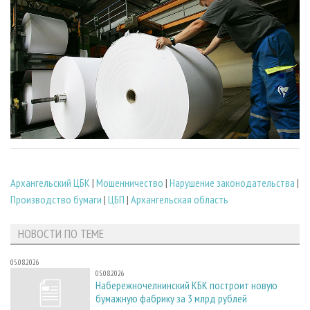
Архангельский ЦБК
|
Мошенничество
|
Нарушение законодательства
|
Производство бумаги
|
ЦБП
|
Архангельская область
НОВОСТИ ПО ТЕМЕ
05.08.2026
05.08.2026
Набережночелнинский КБК построит новую
бумажную фабрику за 3 млрд рублей