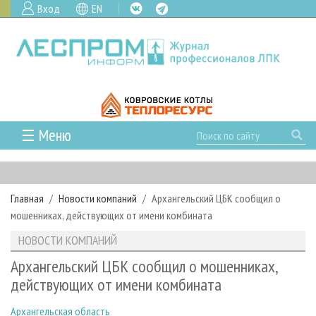
Вход
EN
☰ Меню
ГЛАВНАЯ
РУБРИКИ И ТЕМЫ
Главная
Новости компаний
Архангельский ЦБК сообщил о
РУБРИКИ ЖУРНАЛА
НОВОСТИ
мошенниках, действующих от имени комбината
ЛЕСНОЕ ХОЗЯЙСТВО
КАЛЕНДАРЬ СОБЫТИЙ
ПРОЕКТЫ ЛПИ
НОВОСТИ КОМПАНИЙ
ЛЕСОЗАГОТОВКА
НОВОСТИ ЛПК
АНАЛИТИКА
АРХИВ
Архангельский ЦБК сообщил о мошенниках,
ЛЕСОПИЛЕНИЕ
НОВОСТИ ЖУРНАЛА
ПРЕДПРИЯТИЯ ЛПК
АРХИВ ЖУРНАЛОВ
действующих от имени комбината
О ЖУРНАЛЕ
ДЕРЕВООБРАБОТКА
НОВОСТИ КОМПАНИЙ
ЛЕСНЫЕ РЕГИОНЫ РОССИИ
СТАТЬИ
ПОДПИСКА
РЕКЛАМОДАТЕЛЯМ
Архангельская область