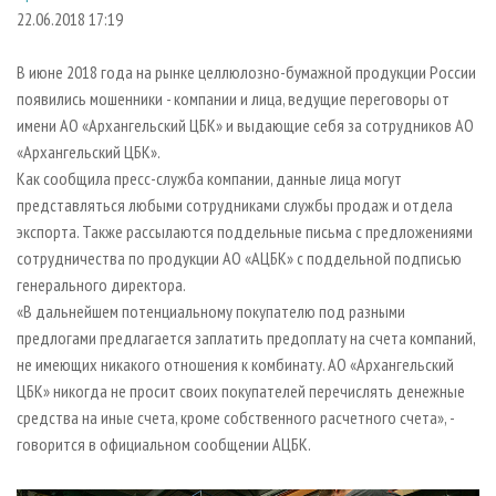
СУШКА ДРЕВЕСИНЫ
ПЕРСОНЫ
КОНТАКТЫ
РЕКЛАМА
22.06.2018 17:19
ПРОИЗВОДСТВО ДРЕВЕСНЫХ ПЛИТ
МОБИЛЬНЫЕ ВЫСТАВКИ
РЕКЛАМА НА САЙТЕ
В июне 2018 года на рынке целлюлозно-бумажной продукции России
ДЕРЕВЯННОЕ ДОМОСТРОЕНИЕ
ОФИЦИАЛЬНЫЕ ДЕЛЕГАЦИИ
появились мошенники - компании и лица, ведущие переговоры от
ПРОИЗВОДСТВО МЕБЕЛИ
имени АО «Архангельский ЦБК» и выдающие себя за сотрудников АО
ПРИОРИТЕТНЫЕ ИНВЕСТПРОЕКТЫ
«Архангельский ЦБК».
БИОЭНЕРГЕТИКА
RUSSIAN FORESTRY REVIEW
Как сообщила пресс-служба компании, данные лица могут
ЦБП
ГАЗЕТА ЛЕСПРОМФОРУМ
представляться любыми сотрудниками службы продаж и отдела
экспорта. Также рассылаются поддельные письма с предложениями
ИНСТРУМЕНТ И МАТЕРИАЛЫ
БИБЛИОТЕКА СПЕЦИАЛИСТА
сотрудничества по продукции АО «АЦБК» с поддельной подписью
генерального директора.
«В дальнейшем потенциальному покупателю под разными
предлогами предлагается заплатить предоплату на счета компаний,
не имеющих никакого отношения к комбинату. АО «Архангельский
ЦБК» никогда не просит своих покупателей перечислять денежные
средства на иные счета, кроме собственного расчетного счета», -
говорится в официальном сообщении АЦБК.