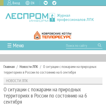
Вход
EN
☰ Меню
ГЛАВНАЯ
РУБРИКИ И ТЕМЫ
Главная
Новости ЛПК
О ситуации с пожарами на природных
РУБРИКИ ЖУРНАЛА
НОВОСТИ
территориях в России по состоянию на 6 сентября
ЛЕСНОЕ ХОЗЯЙСТВО
КАЛЕНДАРЬ СОБЫТИЙ
ПРОЕКТЫ ЛПИ
НОВОСТИ ЛПК
ЛЕСОЗАГОТОВКА
НОВОСТИ ЛПК
АНАЛИТИКА
АРХИВ
О ситуации с пожарами на природных
ЛЕСОПИЛЕНИЕ
НОВОСТИ ЖУРНАЛА
ПРЕДПРИЯТИЯ ЛПК
АРХИВ ЖУРНАЛОВ
территориях в России по состоянию на 6
О ЖУРНАЛЕ
сентября
ДЕРЕВООБРАБОТКА
НОВОСТИ КОМПАНИЙ
ЛЕСНЫЕ РЕГИОНЫ РОССИИ
СТАТЬИ
ПОДПИСКА
РЕКЛАМОДАТЕЛЯМ