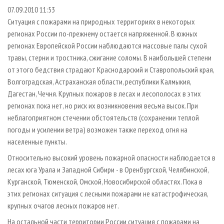
СУШКА ДРЕВЕСИНЫ
ПЕРСОНЫ
КОНТАКТЫ
РЕКЛАМА
07.09.2010 11:53
Ситуация с пожарами на природных территориях в некоторых
ПРОИЗВОДСТВО ДРЕВЕСНЫХ ПЛИТ
МОБИЛЬНЫЕ ВЫСТАВКИ
РЕКЛАМА НА САЙТЕ
регионах России по-прежнему остается напряженной. В южных
ДЕРЕВЯННОЕ ДОМОСТРОЕНИЕ
ОФИЦИАЛЬНЫЕ ДЕЛЕГАЦИИ
регионах Европейской России наблюдаются массовые палы сухой
ПРОИЗВОДСТВО МЕБЕЛИ
ПРИОРИТЕТНЫЕ ИНВЕСТПРОЕКТЫ
травы, стерни и тростника, сжигание соломы. В наибольшей степени
от этого бедствия страдают Краснодарский и Ставропольский края,
БИОЭНЕРГЕТИКА
RUSSIAN FORESTRY REVIEW
Волгоградская, Астраханская области, республики Калмыкия,
ЦБП
ГАЗЕТА ЛЕСПРОМФОРУМ
Дагестан, Чечня. Крупных пожаров в лесах и лесополосах в этих
регионах пока нет, но риск их возникновения весьма высок. При
ИНСТРУМЕНТ И МАТЕРИАЛЫ
БИБЛИОТЕКА СПЕЦИАЛИСТА
неблагоприятном стечении обстоятельств (сохранении теплой
погоды и усилении ветра) возможен также переход огня на
населенные пункты.
Относительно высокий уровень пожарной опасности наблюдается в
лесах юга Урала и Западной Сибири - в Оренбургской, Челябинской,
Курганской, Тюменской, Омской, Новосибирской областях. Пока в
этих регионах ситуация с лесными пожарами не катастрофическая,
крупных очагов лесных пожаров нет.
На остальной части территории России ситуация с пожарами на