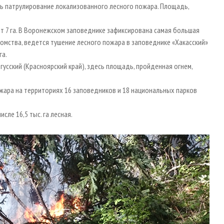
сь патрулирование локализованного лесного пожара. Площадь,
т 7 га. В Воронежском заповеднике зафиксирована самая большая
домства, ведется тушение лесного пожара в заповеднике «Хакасский»
га.
усский (Красноярский край), здесь площадь, пройденная огнем,
ожара на территориях 16 заповедников и 18 национальных парков
сле 16,5 тыс. га лесная.