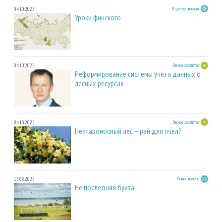
04.10.2025
В центре внимания
Уроки финского
04.10.2025
Лесное хозяйство
Реформирование системы учета данных о
лесных ресурсах
04.10.2025
Лесное хозяйство
Нектароносный лес – рай для пчел?
15.08.2025
Регион номера
Не последняя буква