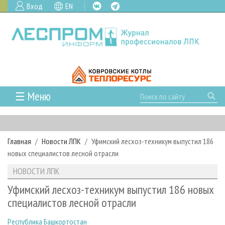
Вход
EN
☰ Меню
ГЛАВНАЯ
РУБРИКИ И ТЕМЫ
Главная
Новости ЛПК
Уфимский лесхоз-техникум выпустил 186
РУБРИКИ ЖУРНАЛА
НОВОСТИ
новых специалистов лесной отрасли
ЛЕСНОЕ ХОЗЯЙСТВО
КАЛЕНДАРЬ СОБЫТИЙ
ПРОЕКТЫ ЛПИ
НОВОСТИ ЛПК
ЛЕСОЗАГОТОВКА
НОВОСТИ ЛПК
АНАЛИТИКА
АРХИВ
Уфимский лесхоз-техникум выпустил 186 новых
ЛЕСОПИЛЕНИЕ
НОВОСТИ ЖУРНАЛА
ПРЕДПРИЯТИЯ ЛПК
АРХИВ ЖУРНАЛОВ
специалистов лесной отрасли
О ЖУРНАЛЕ
ДЕРЕВООБРАБОТКА
НОВОСТИ КОМПАНИЙ
ЛЕСНЫЕ РЕГИОНЫ РОССИИ
СТАТЬИ
ПОДПИСКА
РЕКЛАМОДАТЕЛЯМ
Республика Башкортостан