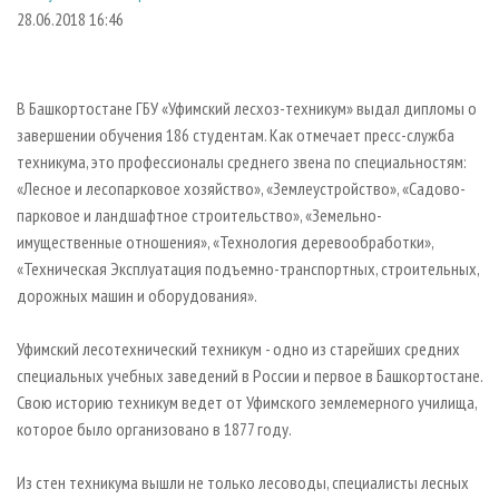
СУШКА ДРЕВЕСИНЫ
ПЕРСОНЫ
КОНТАКТЫ
РЕКЛАМА
28.06.2018 16:46
ПРОИЗВОДСТВО ДРЕВЕСНЫХ ПЛИТ
МОБИЛЬНЫЕ ВЫСТАВКИ
РЕКЛАМА НА САЙТЕ
ДЕРЕВЯННОЕ ДОМОСТРОЕНИЕ
ОФИЦИАЛЬНЫЕ ДЕЛЕГАЦИИ
В Башкортостане ГБУ «Уфимский лесхоз-техникум» выдал дипломы о
ПРОИЗВОДСТВО МЕБЕЛИ
ПРИОРИТЕТНЫЕ ИНВЕСТПРОЕКТЫ
завершении обучения 186 студентам. Как отмечает пресс-служба
БИОЭНЕРГЕТИКА
техникума, это профессионалы среднего звена по специальностям:
RUSSIAN FORESTRY REVIEW
«Лесное и лесопарковое хозяйство», «Землеустройство», «Садово-
ЦБП
ГАЗЕТА ЛЕСПРОМФОРУМ
парковое и ландшафтное строительство», «Земельно-
ИНСТРУМЕНТ И МАТЕРИАЛЫ
БИБЛИОТЕКА СПЕЦИАЛИСТА
имущественные отношения», «Технология деревообработки»,
«Техническая Эксплуатация подъемно-транспортных, строительных,
дорожных машин и оборудования».
Уфимский лесотехнический техникум - одно из старейших средних
специальных учебных заведений в России и первое в Башкортостане.
Свою историю техникум ведет от Уфимского землемерного училища,
которое было организовано в 1877 году.
Из стен техникума вышли не только лесоводы, специалисты лесных