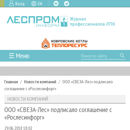
Вход
EN
☰ Меню
ГЛАВНАЯ
РУБРИКИ И ТЕМЫ
Главная
Новости компаний
ООО «СВЕЗА-Лес» подписало
РУБРИКИ ЖУРНАЛА
НОВОСТИ
соглашение с «Рослесинфорг»
ЛЕСНОЕ ХОЗЯЙСТВО
КАЛЕНДАРЬ СОБЫТИЙ
ПРОЕКТЫ ЛПИ
НОВОСТИ КОМПАНИЙ
ЛЕСОЗАГОТОВКА
НОВОСТИ ЛПК
АНАЛИТИКА
АРХИВ
ООО «СВЕЗА-Лес» подписало соглашение с
ЛЕСОПИЛЕНИЕ
НОВОСТИ ЖУРНАЛА
ПРЕДПРИЯТИЯ ЛПК
АРХИВ ЖУРНАЛОВ
«Рослесинфорг»
О ЖУРНАЛЕ
ДЕРЕВООБРАБОТКА
НОВОСТИ КОМПАНИЙ
ЛЕСНЫЕ РЕГИОНЫ РОССИИ
СТАТЬИ
ПОДПИСКА
РЕКЛАМОДАТЕЛЯМ
29.06.2018 18:02