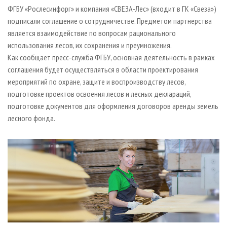
СУШКА ДРЕВЕСИНЫ
ПЕРСОНЫ
КОНТАКТЫ
РЕКЛАМА
ФГБУ «Рослесинфорг» и компания «СВЕЗА-Лес» (входит в ГК «Свеза»)
подписали соглашение о сотрудничестве. Предметом партнерства
ПРОИЗВОДСТВО ДРЕВЕСНЫХ ПЛИТ
МОБИЛЬНЫЕ ВЫСТАВКИ
РЕКЛАМА НА САЙТЕ
является взаимодействие по вопросам рационального
ДЕРЕВЯННОЕ ДОМОСТРОЕНИЕ
ОФИЦИАЛЬНЫЕ ДЕЛЕГАЦИИ
использования лесов, их сохранения и преумножения.
ПРОИЗВОДСТВО МЕБЕЛИ
Как сообщает пресс-служба ФГБУ, основная деятельность в рамках
ПРИОРИТЕТНЫЕ ИНВЕСТПРОЕКТЫ
соглашения будет осуществляться в области проектирования
БИОЭНЕРГЕТИКА
RUSSIAN FORESTRY REVIEW
мероприятий по охране, защите и воспроизводству лесов,
ЦБП
ГАЗЕТА ЛЕСПРОМФОРУМ
подготовке проектов освоения лесов и лесных деклараций,
подготовке документов для оформления договоров аренды земель
ИНСТРУМЕНТ И МАТЕРИАЛЫ
БИБЛИОТЕКА СПЕЦИАЛИСТА
лесного фонда.