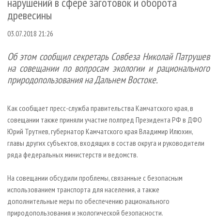
нарушений в сфере заготовок и оборота
СУШКА ДРЕВЕСИНЫ
ПЕРСОНЫ
КОНТАКТЫ
РЕКЛАМА
древесины
ПРОИЗВОДСТВО ДРЕВЕСНЫХ ПЛИТ
МОБИЛЬНЫЕ ВЫСТАВКИ
РЕКЛАМА НА САЙТЕ
03.07.2018 21:26
ДЕРЕВЯННОЕ ДОМОСТРОЕНИЕ
ОФИЦИАЛЬНЫЕ ДЕЛЕГАЦИИ
ПРОИЗВОДСТВО МЕБЕЛИ
Об этом сообщил секретарь Совбеза Николай Патрушев
ПРИОРИТЕТНЫЕ ИНВЕСТПРОЕКТЫ
на совещании по вопросам экологии и рационального
БИОЭНЕРГЕТИКА
RUSSIAN FORESTRY REVIEW
природопользования на Дальнем Востоке.
ЦБП
ГАЗЕТА ЛЕСПРОМФОРУМ
ИНСТРУМЕНТ И МАТЕРИАЛЫ
БИБЛИОТЕКА СПЕЦИАЛИСТА
Как сообщает пресс-служба правительства Камчатского края, в
совещании также приняли участие полпред Президента РФ в ДФО
Юрий Трутнев, губернатор Камчатского края Владимир Илюхин,
главы других субъектов, входящих в состав округа и руководители
ряда федеральных министерств и ведомств.
На совещании обсудили проблемы, связанные с безопасным
использованием транспорта для населения, а также
дополнительные меры по обеспечению рационального
природопользования и экологической безопасности.