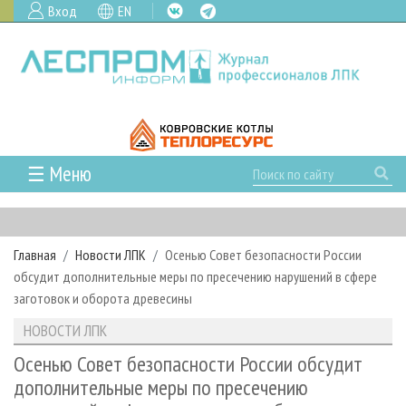
Вход
EN
☰ Меню
ГЛАВНАЯ
РУБРИКИ И ТЕМЫ
Главная
Новости ЛПК
Осенью Совет безопасности России
РУБРИКИ ЖУРНАЛА
НОВОСТИ
обсудит дополнительные меры по пресечению нарушений в сфере
ЛЕСНОЕ ХОЗЯЙСТВО
КАЛЕНДАРЬ СОБЫТИЙ
заготовок и оборота древесины
ПРОЕКТЫ ЛПИ
ЛЕСОЗАГОТОВКА
НОВОСТИ ЛПК
АНАЛИТИКА
НОВОСТИ ЛПК
АРХИВ
ЛЕСОПИЛЕНИЕ
НОВОСТИ ЖУРНАЛА
ПРЕДПРИЯТИЯ ЛПК
АРХИВ ЖУРНАЛОВ
Осенью Совет безопасности России обсудит
О ЖУРНАЛЕ
дополнительные меры по пресечению
ДЕРЕВООБРАБОТКА
НОВОСТИ КОМПАНИЙ
ЛЕСНЫЕ РЕГИОНЫ РОССИИ
СТАТЬИ
ПОДПИСКА
РЕКЛАМОДАТЕЛЯМ