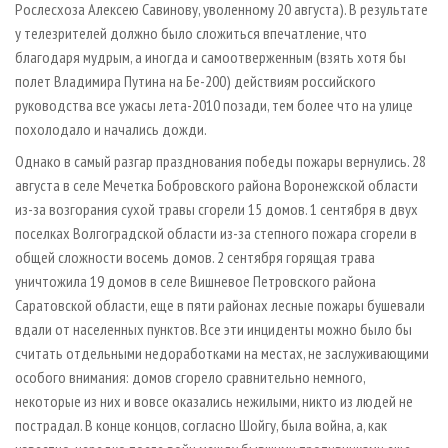
Рослесхоза Алексею Савинову, уволенному 20 августа). В результате
у телезрителей должно было сложиться впечатление, что
благодаря мудрым, а иногда и самоотверженным (взять хотя бы
полет Владимира Путина на Бе-200) действиям российского
руководства все ужасы лета-2010 позади, тем более что на улице
похолодало и начались дожди.
Однако в самый разгар празднования победы пожары вернулись. 28
августа в селе Мечетка Бобровского района Воронежской области
из-за возгорания сухой травы сгорели 15 домов. 1 сентября в двух
поселках Волгоградской области из-за степного пожара сгорели в
общей сложности восемь домов. 2 сентября горящая трава
уничтожила 19 домов в селе Вишневое Петровского района
Саратовской области, еще в пяти районах лесные пожары бушевали
вдали от населенных пунктов. Все эти инциденты можно было бы
считать отдельными недоработками на местах, не заслуживающими
особого внимания: домов сгорело сравнительно немного,
некоторые из них и вовсе оказались нежилыми, никто из людей не
пострадал. В конце концов, согласно Шойгу, была война, а, как