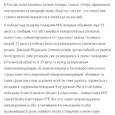
СУШКА ДРЕВЕСИНЫ
ПЕРСОНЫ
КОНТАКТЫ
РЕКЛАМА
В России снова начались лесные пожары, только теперь официально
они называются ландшафтными. «Власть» считает, что новое имя
ПРОИЗВОДСТВО ДРЕВЕСНЫХ ПЛИТ
МОБИЛЬНЫЕ ВЫСТАВКИ
РЕКЛАМА НА САЙТЕ
старого явления нуждается в переводе на русский.
ДЕРЕВЯННОЕ ДОМОСТРОЕНИЕ
ОФИЦИАЛЬНЫЕ ДЕЛЕГАЦИИ
О победе над лесными пожарами МЧС впервые объявило еще 19
ПРОИЗВОДСТВО МЕБЕЛИ
ПРИОРИТЕТНЫЕ ИНВЕСТПРОЕКТЫ
августа, сообщив, что обстановка в пожароопасных регионах
БИОЭНЕРГЕТИКА
полностью стабилизирована и оттуда начат вывод техники и
RUSSIAN FORESTRY REVIEW
людей. 23 августа победа была подтверждена на самом высоком
ЦБП
ГАЗЕТА ЛЕСПРОМФОРУМ
уровне: Дмитрий Медведев отменил режим чрезвычайной ситуации в
ИНСТРУМЕНТ И МАТЕРИАЛЫ
БИБЛИОТЕКА СПЕЦИАЛИСТА
последнем из семи регионов, где он вводилась в связи с пожарами,−
в Рязанской области. А 29 августа вслед за верховным
главнокомандующим об окончательном и бесповоротном успехе
страну известил и верховный пожарокомандующий. «Впервые за
такие сроки при таких условиях всей системе удалось справиться с
лесными и торфяными пожарами. Я не лукавлю. Мы в этой войне
победили. И никто меня не убедит в обратном»,− заявил глава МЧС
Сергей Шойгу в интервью НТВ. Все это также сопровождалось
награждением особо отличившихся и наказанием особо
провинившихся (роль главного козла отпущения отвели главе