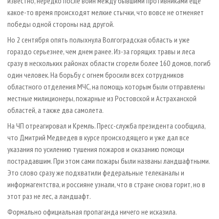
известно, нередко после войн между бывшими противниками еще
какое-то время происходят мелкие стычки, что вовсе не отменяет
победы одной стороны над другой.
Но 2 сентября опять полыхнула Волгоградская область и уже
гораздо серьезнее, чем днем ранее. Из-за горящих травы и леса
сразу в нескольких районах области сгорели более 160 домов, погиб
один человек. На борьбу с огнем бросили всех сотрудников
областного отделения МЧС, на помощь которым были отправлены
местные милиционеры, пожарные из Ростовской и Астраханской
областей, а также два самолета.
На ЧП отреагировал и Кремль. Пресс-служба президента сообщила,
что Дмитрий Медведев в курсе происходящего и уже дал все
указания по усилению тушения пожаров и оказанию помощи
пострадавшим. При этом сами пожары были названы ландшафтными.
Это слово сразу же подхватили федеральные телеканалы и
информагентства, и россияне узнали, что в стране снова горит, но в
этот раз не лес, а ландшафт.
Формально официальная пропаганда ничего не исказила.