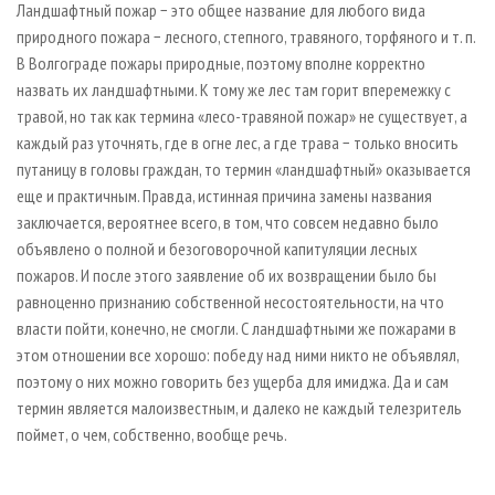
Ландшафтный пожар − это общее название для любого вида
природного пожара − лесного, степного, травяного, торфяного и т. п.
В Волгограде пожары природные, поэтому вполне корректно
назвать их ландшафтными. К тому же лес там горит вперемежку с
травой, но так как термина «лесо-травяной пожар» не существует, а
каждый раз уточнять, где в огне лес, а где трава − только вносить
путаницу в головы граждан, то термин «ландшафтный» оказывается
еще и практичным. Правда, истинная причина замены названия
заключается, вероятнее всего, в том, что совсем недавно было
объявлено о полной и безоговорочной капитуляции лесных
пожаров. И после этого заявление об их возвращении было бы
равноценно признанию собственной несостоятельности, на что
власти пойти, конечно, не смогли. С ландшафтными же пожарами в
этом отношении все хорошо: победу над ними никто не объявлял,
поэтому о них можно говорить без ущерба для имиджа. Да и сам
термин является малоизвестным, и далеко не каждый телезритель
поймет, о чем, собственно, вообще речь.