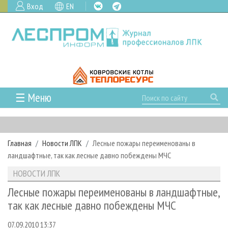
Вход
EN
☰ Меню
ГЛАВНАЯ
РУБРИКИ И ТЕМЫ
Главная
Новости ЛПК
Лесные пожары переименованы в
РУБРИКИ ЖУРНАЛА
НОВОСТИ
ландшафтные, так как лесные давно побеждены МЧС
ЛЕСНОЕ ХОЗЯЙСТВО
КАЛЕНДАРЬ СОБЫТИЙ
ПРОЕКТЫ ЛПИ
НОВОСТИ ЛПК
ЛЕСОЗАГОТОВКА
НОВОСТИ ЛПК
АНАЛИТИКА
АРХИВ
Лесные пожары переименованы в ландшафтные,
ЛЕСОПИЛЕНИЕ
НОВОСТИ ЖУРНАЛА
ПРЕДПРИЯТИЯ ЛПК
АРХИВ ЖУРНАЛОВ
так как лесные давно побеждены МЧС
О ЖУРНАЛЕ
ДЕРЕВООБРАБОТКА
НОВОСТИ КОМПАНИЙ
ЛЕСНЫЕ РЕГИОНЫ РОССИИ
СТАТЬИ
ПОДПИСКА
РЕКЛАМОДАТЕЛЯМ
07.09.2010 13:37