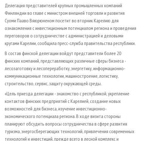
СУШКА ДРЕВЕСИНЫ
ПЕРСОНЫ
КОНТАКТЫ
РЕКЛАМА
Делегация представителей крупных промышленных компаний
Финляндии во главе с министром внешней торговли и развития
ПРОИЗВОДСТВО ДРЕВЕСНЫХ ПЛИТ
МОБИЛЬНЫЕ ВЫСТАВКИ
РЕКЛАМА НА САЙТЕ
Суоми Пааво Вяюрюненом посетит во вторник Карелию для
ДЕРЕВЯННОЕ ДОМОСТРОЕНИЕ
ОФИЦИАЛЬНЫЕ ДЕЛЕГАЦИИ
ознакомления с инвестиционным потенциалом региона и проведения
ПРОИЗВОДСТВО МЕБЕЛИ
переговоров о сотрудничестве с администрацией и деловыми
ПРИОРИТЕТНЫЕ ИНВЕСТПРОЕКТЫ
кругами Карелии, сообщила пресс-служба правительства республики.
БИОЭНЕРГЕТИКА
RUSSIAN FORESTRY REVIEW
В состав финской делегации войдут представители более 20
ЦБП
ГАЗЕТА ЛЕСПРОМФОРУМ
финских компаний, представляющих различные сферы бизнеса -
ИНСТРУМЕНТ И МАТЕРИАЛЫ
БИБЛИОТЕКА СПЕЦИАЛИСТА
лесозаготовку и лесопереработку, энергетику, информационно-
коммуникационные технологии, машиностроение, логистику,
строительство, сервис, защиту окружающей среды.
«Цель приезда делегации - знакомство с республикой, укрепление
контактов финских предприятий с Карелией, создание новых
возможностей для бизнеса, изучение инвестиционно-
экономического потенциала региона. В ходе визита стороны
планируют обсудить вопросы сотрудничества в сфере развития
туризма, энергосберегающих технологий, привлечения современных
технологий и инвестиций, прежде всего в лесной комплекс и