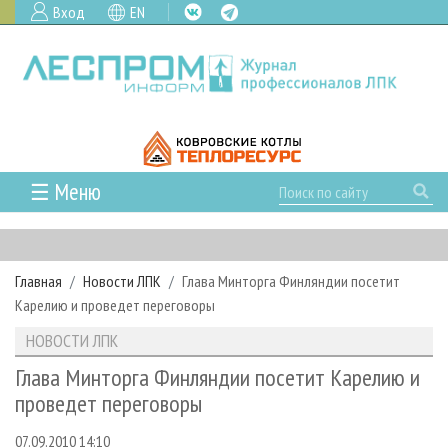
Вход
EN
☰ Меню
ГЛАВНАЯ
РУБРИКИ И ТЕМЫ
Главная
Новости ЛПК
Глава Минторга Финляндии посетит
РУБРИКИ ЖУРНАЛА
НОВОСТИ
Карелию и проведет переговоры
ЛЕСНОЕ ХОЗЯЙСТВО
КАЛЕНДАРЬ СОБЫТИЙ
ПРОЕКТЫ ЛПИ
НОВОСТИ ЛПК
ЛЕСОЗАГОТОВКА
НОВОСТИ ЛПК
АНАЛИТИКА
АРХИВ
Глава Минторга Финляндии посетит Карелию и
ЛЕСОПИЛЕНИЕ
НОВОСТИ ЖУРНАЛА
ПРЕДПРИЯТИЯ ЛПК
АРХИВ ЖУРНАЛОВ
проведет переговоры
О ЖУРНАЛЕ
ДЕРЕВООБРАБОТКА
НОВОСТИ КОМПАНИЙ
ЛЕСНЫЕ РЕГИОНЫ РОССИИ
СТАТЬИ
ПОДПИСКА
РЕКЛАМОДАТЕЛЯМ
07.09.2010 14:10