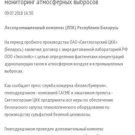
мониторинг атмосферных выбросов
СУШКА ДРЕВЕСИНЫ
ПЕРСОНЫ
КОНТАКТЫ
РЕКЛАМА
09.07.2018 16:30
ПРОИЗВОДСТВО ДРЕВЕСНЫХ ПЛИТ
МОБИЛЬНЫЕ ВЫСТАВКИ
РЕКЛАМА НА САЙТЕ
ДЕРЕВЯННОЕ ДОМОСТРОЕНИЕ
ОФИЦИАЛЬНЫЕ ДЕЛЕГАЦИИ
Лесопромышленный комплекс (ЛПК) Республики Беларусь
ПРОИЗВОДСТВО МЕБЕЛИ
ПРИОРИТЕТНЫЕ ИНВЕСТПРОЕКТЫ
На период пробного производства ОАО «Светлогорский ЦКК»
БИОЭНЕРГЕТИКА
RUSSIAN FORESTRY REVIEW
(Беларусь) заключил договор с аккредитованной лабораторией РФ
ЦБП
ГАЗЕТА ЛЕСПРОМФОРУМ
ООО «Экоспейс» с целью определения фактических концентраций
дурнопахнущих газов в атмосферном воздухе и в промышленных
ИНСТРУМЕНТ И МАТЕРИАЛЫ
БИБЛИОТЕКА СПЕЦИАЛИСТА
выбросах.
Как сообщает пресс-служба концерна «Беллесбумпром»,
генподрядчиком - компанией САСМЕ и заказчиком проекта -
Светлогорским ЦКК предприняты все меры по обеспечению
безопасного запуска технологического оборудования по
производству сульфатной беленой целлюлозы.
Генподрядчиком проведен дополнительный комплекс