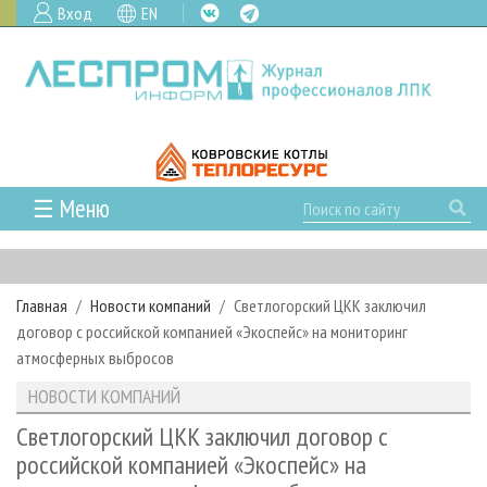
Вход
EN
☰ Меню
ГЛАВНАЯ
РУБРИКИ И ТЕМЫ
Главная
Новости компаний
Светлогорский ЦКК заключил
РУБРИКИ ЖУРНАЛА
НОВОСТИ
договор с российской компанией «Экоспейс» на мониторинг
ЛЕСНОЕ ХОЗЯЙСТВО
КАЛЕНДАРЬ СОБЫТИЙ
атмосферных выбросов
ПРОЕКТЫ ЛПИ
ЛЕСОЗАГОТОВКА
НОВОСТИ ЛПК
АНАЛИТИКА
НОВОСТИ КОМПАНИЙ
АРХИВ
ЛЕСОПИЛЕНИЕ
НОВОСТИ ЖУРНАЛА
ПРЕДПРИЯТИЯ ЛПК
АРХИВ ЖУРНАЛОВ
Светлогорский ЦКК заключил договор с
О ЖУРНАЛЕ
российской компанией «Экоспейс» на
ДЕРЕВООБРАБОТКА
НОВОСТИ КОМПАНИЙ
ЛЕСНЫЕ РЕГИОНЫ РОССИИ
СТАТЬИ
ПОДПИСКА
РЕКЛАМОДАТЕЛЯМ