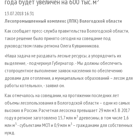
года будет увеличен на 600 тыс. м
СУШКА ДРЕВЕСИНЫ
ПЕРСОНЫ
КОНТАКТЫ
РЕКЛАМА
13.07.2018 16:31
ПРОИЗВОДСТВО ДРЕВЕСНЫХ ПЛИТ
МОБИЛЬНЫЕ ВЫСТАВКИ
РЕКЛАМА НА САЙТЕ
Лесопромышленный комплекс (ЛПК) Вологодской области
ДЕРЕВЯННОЕ ДОМОСТРОЕНИЕ
ОФИЦИАЛЬНЫЕ ДЕЛЕГАЦИИ
Как сообщает пресс-служба правительства Вологодской области,
ПРОИЗВОДСТВО МЕБЕЛИ
ПРИОРИТЕТНЫЕ ИНВЕСТПРОЕКТЫ
такое решение было принято сегодня на совещание под
БИОЭНЕРГЕТИКА
RUSSIAN FORESTRY REVIEW
руководством главы региона Олега Кувшинникова.
ЦБП
«Наша задача не раздавать лесные ресурсы, а упорядочить их
ГАЗЕТА ЛЕСПРОМФОРУМ
выделение, - подчеркнул Губернатор. - Мы должны обеспечить
ИНСТРУМЕНТ И МАТЕРИАЛЫ
БИБЛИОТЕКА СПЕЦИАЛИСТА
стопроцентное выполнение заявок населения по обеспечению
дровами для отопления, а муниципальных образований – лесом для
работы котельных», - заявил он.
Как отмечалось на совещании, на протяжении последних лет
объемы лесопользования в Вологодской области – одни из самых
высоких в России. Расчетная лесосека превышает 29 млн м3. В 2017
3
году в регионе заготовлено 15,7 млн м
древесины, в том числе 1,6
3
3
млн м
- субъектами МСП и 0,9 млн м
– гражданами для собственных
нужд.