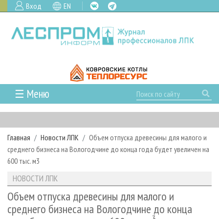
Вход
EN
☰ Меню
ГЛАВНАЯ
РУБРИКИ И ТЕМЫ
Главная
Новости ЛПК
Объем отпуска древесины для малого и
РУБРИКИ ЖУРНАЛА
НОВОСТИ
среднего бизнеса на Вологодчине до конца года будет увеличен на
ЛЕСНОЕ ХОЗЯЙСТВО
КАЛЕНДАРЬ СОБЫТИЙ
600 тыс. м3
ПРОЕКТЫ ЛПИ
ЛЕСОЗАГОТОВКА
НОВОСТИ ЛПК
АНАЛИТИКА
НОВОСТИ ЛПК
АРХИВ
ЛЕСОПИЛЕНИЕ
НОВОСТИ ЖУРНАЛА
ПРЕДПРИЯТИЯ ЛПК
АРХИВ ЖУРНАЛОВ
Объем отпуска древесины для малого и
О ЖУРНАЛЕ
среднего бизнеса на Вологодчине до конца
ДЕРЕВООБРАБОТКА
НОВОСТИ КОМПАНИЙ
ЛЕСНЫЕ РЕГИОНЫ РОССИИ
СТАТЬИ
ПОДПИСКА
РЕКЛАМОДАТЕЛЯМ
3