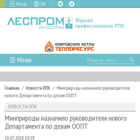
Вход
EN
☰ Меню
ГЛАВНАЯ
РУБРИКИ И ТЕМЫ
Главная
Новости ЛПК
Минприроды назначило руководителя
РУБРИКИ ЖУРНАЛА
НОВОСТИ
нового Департамента по делам ООПТ
ЛЕСНОЕ ХОЗЯЙСТВО
КАЛЕНДАРЬ СОБЫТИЙ
ПРОЕКТЫ ЛПИ
НОВОСТИ ЛПК
ЛЕСОЗАГОТОВКА
НОВОСТИ ЛПК
АНАЛИТИКА
АРХИВ
Минприроды назначило руководителя нового
ЛЕСОПИЛЕНИЕ
НОВОСТИ ЖУРНАЛА
ПРЕДПРИЯТИЯ ЛПК
АРХИВ ЖУРНАЛОВ
Департамента по делам ООПТ
О ЖУРНАЛЕ
ДЕРЕВООБРАБОТКА
НОВОСТИ КОМПАНИЙ
ЛЕСНЫЕ РЕГИОНЫ РОССИИ
СТАТЬИ
ПОДПИСКА
РЕКЛАМОДАТЕЛЯМ
18.07.2018 10:59