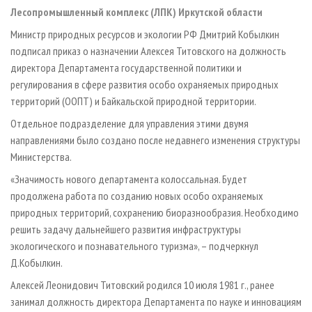
СУШКА ДРЕВЕСИНЫ
ПЕРСОНЫ
КОНТАКТЫ
РЕКЛАМА
Лесопромышленный комплекс (ЛПК) Иркутской области
ПРОИЗВОДСТВО ДРЕВЕСНЫХ ПЛИТ
МОБИЛЬНЫЕ ВЫСТАВКИ
Министр природных ресурсов и экологии РФ Дмитрий Кобылкин
РЕКЛАМА НА САЙТЕ
подписал приказ о назначении Алексея Титовского на должность
ДЕРЕВЯННОЕ ДОМОСТРОЕНИЕ
ОФИЦИАЛЬНЫЕ ДЕЛЕГАЦИИ
директора Департамента государственной политики и
ПРОИЗВОДСТВО МЕБЕЛИ
ПРИОРИТЕТНЫЕ ИНВЕСТПРОЕКТЫ
регулирования в сфере развития особо охраняемых природных
БИОЭНЕРГЕТИКА
территорий (ООПТ) и Байкальской природной территории.
RUSSIAN FORESTRY REVIEW
Отдельное подразделение для управления этими двумя
ЦБП
ГАЗЕТА ЛЕСПРОМФОРУМ
направлениями было создано после недавнего изменения структуры
ИНСТРУМЕНТ И МАТЕРИАЛЫ
БИБЛИОТЕКА СПЕЦИАЛИСТА
Министерства.
«Значимость нового департамента колоссальная. Будет
продолжена работа по созданию новых особо охраняемых
природных территорий, сохранению биоразнообразия. Необходимо
решить задачу дальнейшего развития инфраструктуры
экологического и познавательного туризма», – подчеркнул
Д.Кобылкин.
Алексей Леонидович Титовский родился 10 июля 1981 г., ранее
занимал должность директора Департамента по науке и инновациям