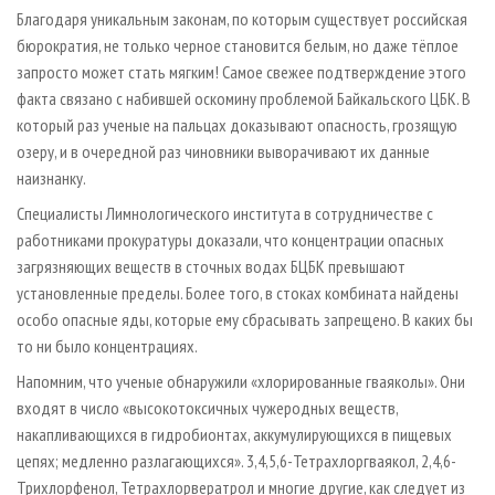
СУШКА ДРЕВЕСИНЫ
ПЕРСОНЫ
КОНТАКТЫ
РЕКЛАМА
Благодаря уникальным законам, по которым существует российская
бюрократия, не только черное становится белым, но даже тёплое
ПРОИЗВОДСТВО ДРЕВЕСНЫХ ПЛИТ
МОБИЛЬНЫЕ ВЫСТАВКИ
РЕКЛАМА НА САЙТЕ
запросто может стать мягким! Самое свежее подтверждение этого
ДЕРЕВЯННОЕ ДОМОСТРОЕНИЕ
ОФИЦИАЛЬНЫЕ ДЕЛЕГАЦИИ
факта связано с набившей оскомину проблемой Байкальского ЦБК. В
ПРОИЗВОДСТВО МЕБЕЛИ
который раз ученые на пальцах доказывают опасность, грозящую
ПРИОРИТЕТНЫЕ ИНВЕСТПРОЕКТЫ
озеру, и в очередной раз чиновники выворачивают их данные
БИОЭНЕРГЕТИКА
RUSSIAN FORESTRY REVIEW
наизнанку.
ЦБП
ГАЗЕТА ЛЕСПРОМФОРУМ
Специалисты Лимнологического института в сотрудничестве с
ИНСТРУМЕНТ И МАТЕРИАЛЫ
БИБЛИОТЕКА СПЕЦИАЛИСТА
работниками прокуратуры доказали, что концентрации опасных
загрязняющих веществ в сточных водах БЦБК превышают
установленные пределы. Более того, в стоках комбината найдены
особо опасные яды, которые ему сбрасывать запрещено. В каких бы
то ни было концентрациях.
Напомним, что ученые обнаружили «хлорированные гваяколы». Они
входят в число «высокотоксичных чужеродных веществ,
накапливающихся в гидробионтах, аккумулирующихся в пищевых
цепях; медленно разлагающихся». 3,4,5,6-Тетрахлоргваякол, 2,4,6-
Трихлорфенол, Тетрахлорвератрол и многие другие, как следует из