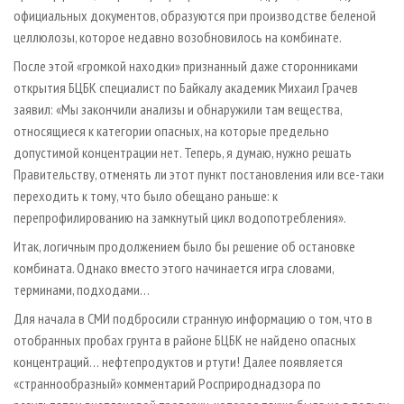
официальных документов, образуются при производстве беленой
целлюлозы, которое недавно возобновилось на комбинате.
После этой «громкой находки» признанный даже сторонниками
открытия БЦБК специалист по Байкалу академик Михаил Грачев
заявил: «Мы закончили анализы и обнаружили там вещества,
относящиеся к категории опасных, на которые предельно
допустимой концентрации нет. Теперь, я думаю, нужно решать
Правительству, отменять ли этот пункт постановления или все-таки
переходить к тому, что было обещано раньше: к
перепрофилированию на замкнутый цикл водопотребления».
Итак, логичным продолжением было бы решение об остановке
комбината. Однако вместо этого начинается игра словами,
терминами, подходами…
Для начала в СМИ подбросили странную информацию о том, что в
отобранных пробах грунта в районе БЦБК не найдено опасных
концентраций… нефтепродуктов и ртути! Далее появляется
«страннообразный» комментарий Росприроднадзора по