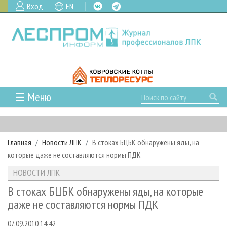
Вход
EN
☰ Меню
ГЛАВНАЯ
РУБРИКИ И ТЕМЫ
Главная
Новости ЛПК
В стоках БЦБК обнаружены яды, на
РУБРИКИ ЖУРНАЛА
НОВОСТИ
которые даже не составляются нормы ПДК
ЛЕСНОЕ ХОЗЯЙСТВО
КАЛЕНДАРЬ СОБЫТИЙ
ПРОЕКТЫ ЛПИ
НОВОСТИ ЛПК
ЛЕСОЗАГОТОВКА
НОВОСТИ ЛПК
АНАЛИТИКА
АРХИВ
В стоках БЦБК обнаружены яды, на которые
ЛЕСОПИЛЕНИЕ
НОВОСТИ ЖУРНАЛА
ПРЕДПРИЯТИЯ ЛПК
АРХИВ ЖУРНАЛОВ
даже не составляются нормы ПДК
О ЖУРНАЛЕ
ДЕРЕВООБРАБОТКА
НОВОСТИ КОМПАНИЙ
ЛЕСНЫЕ РЕГИОНЫ РОССИИ
СТАТЬИ
ПОДПИСКА
РЕКЛАМОДАТЕЛЯМ
07.09.2010 14:42