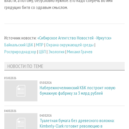
власти, а потому, безусловно нужное. Его надо сберечь во имя
грядущих битв со здравым смыслом.
Источник новости:
«Сибирское Агентство Новостей - Иркутск»
Байкальский ЦБК
|
МПР
|
Охрана окружающей среды
|
Росприроднадзор
|
ЦБП
|
Экология
|
Михаил Грачев
НОВОСТИ ПО ТЕМЕ
05.08.2026
05.08.2026
Набережночелнинский КБК построит новую
бумажную фабрику за 3 млрд рублей
04.08.2026
04.08.2026
Туалетная бумага без древесного волокна:
Kimberly-Clark готовит революцию в