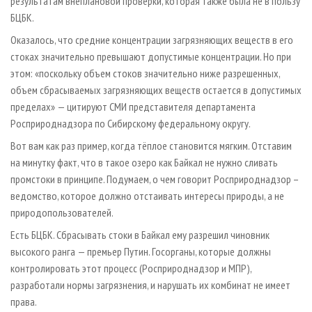
результатам внеплановой проверки, которая также была не в пользу
БЦБК.
Оказалось, что средние концентрации загрязняющих веществ в его
стоках значительно превышают допустимые концентрации. Но при
этом: «поскольку объем стоков значительно ниже разрешенных,
объем сбрасываемых загрязняющих веществ остается в допустимых
пределах» — цитируют СМИ представителя департамента
Росприроднадзора по Сибирскому федеральному округу.
Вот вам как раз пример, когда тёплое становится мягким. Отставим
на минутку факт, что в такое озеро как Байкал не нужно сливать
промстоки в принципе. Подумаем, о чем говорит Росприроднадзор –
ведомство, которое должно отстаивать интересы природы, а не
природопользователей.
Есть БЦБК. Сбрасывать стоки в Байкал ему разрешил чиновник
высокого ранга — премьер Путин. Госорганы, которые должны
контролировать этот процесс (Росприроднадзор и МПР),
разработали нормы загрязнения, и нарушать их комбинат не имеет
права.