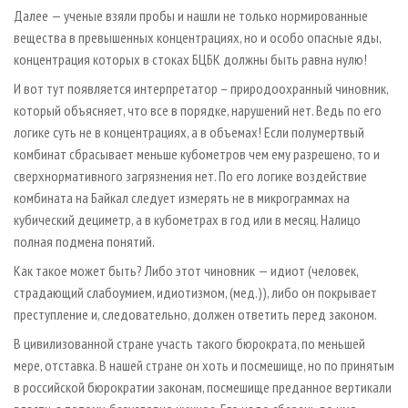
Далее — ученые взяли пробы и нашли не только нормированные
вещества в превышенных концентрациях, но и особо опасные яды,
концентрация которых в стоках БЦБК должны быть равна нулю!
И вот тут появляется интерпретатор – природоохранный чиновник,
который объясняет, что все в порядке, нарушений нет. Ведь по его
логике суть не в концентрациях, а в объемах! Если полумертвый
комбинат сбрасывает меньше кубометров чем ему разрешено, то и
сверхнормативного загрязнения нет. По его логике воздействие
комбината на Байкал следует измерять не в микрограммах на
кубический дециметр, а в кубометрах в год или в месяц. Налицо
полная подмена понятий.
Как такое может быть? Либо этот чиновник — идиот (человек,
страдающий слабоумием, идиотизмом, (мед.)), либо он покрывает
преступление и, следовательно, должен ответить перед законом.
В цивилизованной стране участь такого бюрократа, по меньшей
мере, отставка. В нашей стране он хоть и посмешище, но по принятым
в российской бюрократии законам, посмешище преданное вертикали