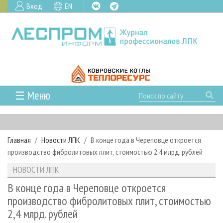
Вход
EN
☰ Меню
ГЛАВНАЯ
РУБРИКИ И ТЕМЫ
Главная
Новости ЛПК
В конце года в Череповце откроется
РУБРИКИ ЖУРНАЛА
НОВОСТИ
производство фибролитовых плит, стоимостью 2,4 млрд. рублей
ЛЕСНОЕ ХОЗЯЙСТВО
КАЛЕНДАРЬ СОБЫТИЙ
ПРОЕКТЫ ЛПИ
НОВОСТИ ЛПК
ЛЕСОЗАГОТОВКА
НОВОСТИ ЛПК
АНАЛИТИКА
АРХИВ
В конце года в Череповце откроется
ЛЕСОПИЛЕНИЕ
НОВОСТИ ЖУРНАЛА
ПРЕДПРИЯТИЯ ЛПК
АРХИВ ЖУРНАЛОВ
производство фибролитовых плит, стоимостью
О ЖУРНАЛЕ
2,4 млрд. рублей
ДЕРЕВООБРАБОТКА
НОВОСТИ КОМПАНИЙ
ЛЕСНЫЕ РЕГИОНЫ РОССИИ
СТАТЬИ
ПОДПИСКА
РЕКЛАМОДАТЕЛЯМ