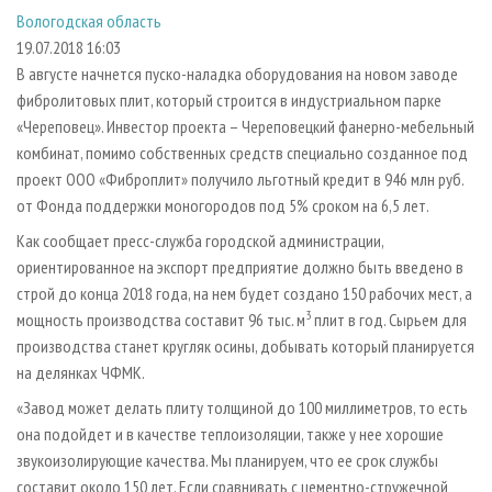
СУШКА ДРЕВЕСИНЫ
ПЕРСОНЫ
КОНТАКТЫ
РЕКЛАМА
Вологодская область
19.07.2018 16:03
ПРОИЗВОДСТВО ДРЕВЕСНЫХ ПЛИТ
МОБИЛЬНЫЕ ВЫСТАВКИ
РЕКЛАМА НА САЙТЕ
В августе начнется пуско-наладка оборудования на новом заводе
ДЕРЕВЯННОЕ ДОМОСТРОЕНИЕ
ОФИЦИАЛЬНЫЕ ДЕЛЕГАЦИИ
фибролитовых плит, который строится в индустриальном парке
ПРОИЗВОДСТВО МЕБЕЛИ
ПРИОРИТЕТНЫЕ ИНВЕСТПРОЕКТЫ
«Череповец». Инвестор проекта – Череповецкий фанерно-мебельный
комбинат, помимо собственных средств специально созданное под
БИОЭНЕРГЕТИКА
RUSSIAN FORESTRY REVIEW
проект ООО «Фиброплит» получило льготный кредит в 946 млн руб.
ЦБП
ГАЗЕТА ЛЕСПРОМФОРУМ
от Фонда поддержки моногородов под 5% сроком на 6,5 лет.
ИНСТРУМЕНТ И МАТЕРИАЛЫ
БИБЛИОТЕКА СПЕЦИАЛИСТА
Как сообщает пресс-служба городской администрации,
ориентированное на экспорт предприятие должно быть введено в
строй до конца 2018 года, на нем будет создано 150 рабочих мест, а
3
мощность производства составит 96 тыс. м
плит в год. Сырьем для
производства станет кругляк осины, добывать который планируется
на делянках ЧФМК.
«Завод может делать плиту толщиной до 100 миллиметров, то есть
она подойдет и в качестве теплоизоляции, также у нее хорошие
звукоизолирующие качества. Мы планируем, что ее срок службы
составит около 150 лет. Если сравнивать с цементно-стружечной