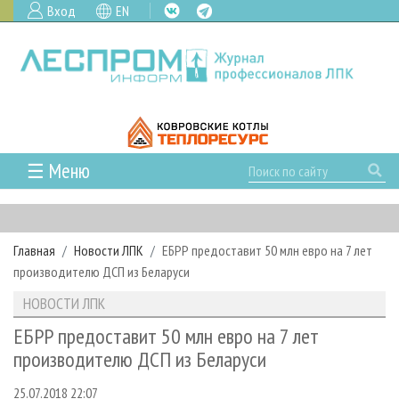
Вход
EN
☰ Меню
ГЛАВНАЯ
РУБРИКИ И ТЕМЫ
Главная
Новости ЛПК
ЕБРР предоставит 50 млн евро на 7 лет
РУБРИКИ ЖУРНАЛА
НОВОСТИ
производителю ДСП из Беларуси
ЛЕСНОЕ ХОЗЯЙСТВО
КАЛЕНДАРЬ СОБЫТИЙ
ПРОЕКТЫ ЛПИ
НОВОСТИ ЛПК
ЛЕСОЗАГОТОВКА
НОВОСТИ ЛПК
АНАЛИТИКА
АРХИВ
ЕБРР предоставит 50 млн евро на 7 лет
ЛЕСОПИЛЕНИЕ
НОВОСТИ ЖУРНАЛА
ПРЕДПРИЯТИЯ ЛПК
АРХИВ ЖУРНАЛОВ
производителю ДСП из Беларуси
О ЖУРНАЛЕ
ДЕРЕВООБРАБОТКА
НОВОСТИ КОМПАНИЙ
ЛЕСНЫЕ РЕГИОНЫ РОССИИ
СТАТЬИ
ПОДПИСКА
РЕКЛАМОДАТЕЛЯМ
25.07.2018 22:07