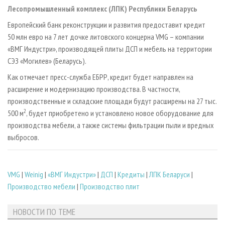
СУШКА ДРЕВЕСИНЫ
ПЕРСОНЫ
КОНТАКТЫ
РЕКЛАМА
Лесопромышленный комплекс (ЛПК) Республики Беларусь
ПРОИЗВОДСТВО ДРЕВЕСНЫХ ПЛИТ
МОБИЛЬНЫЕ ВЫСТАВКИ
Европейский банк реконструкции и развития предоставит кредит
РЕКЛАМА НА САЙТЕ
50 млн евро на 7 лет дочке литовского концерна VMG – компании
ДЕРЕВЯННОЕ ДОМОСТРОЕНИЕ
ОФИЦИАЛЬНЫЕ ДЕЛЕГАЦИИ
«ВМГ Индустри», производящей плиты ДСП и мебель на территории
ПРОИЗВОДСТВО МЕБЕЛИ
ПРИОРИТЕТНЫЕ ИНВЕСТПРОЕКТЫ
СЭЗ «Могилев» (Беларусь).
БИОЭНЕРГЕТИКА
RUSSIAN FORESTRY REVIEW
Как отмечает пресс-служба ЕБРР, кредит будет направлен на
расширение и модернизацию производства. В частности,
ЦБП
ГАЗЕТА ЛЕСПРОМФОРУМ
производственные и складские площади будут расширены на 27 тыс.
ИНСТРУМЕНТ И МАТЕРИАЛЫ
БИБЛИОТЕКА СПЕЦИАЛИСТА
2
500 м
, будет приобретено и установлено новое оборудование для
производства мебели, а также системы фильтрации пыли и вредных
выбросов.
VMG
|
Weinig
|
«ВМГ Индустри»
|
ДСП
|
Кредиты
|
ЛПК Беларуси
|
Производство мебели
|
Производство плит
НОВОСТИ ПО ТЕМЕ