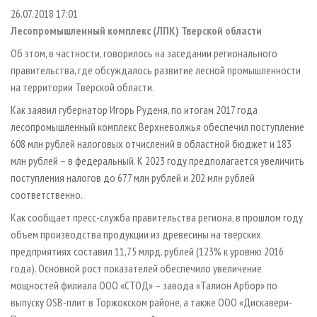
СУШКА ДРЕВЕСИНЫ
ПЕРСОНЫ
КОНТАКТЫ
РЕКЛАМА
26.07.2018 17:01
Лесопромышленный комплекс (ЛПК) Тверской области
ПРОИЗВОДСТВО ДРЕВЕСНЫХ ПЛИТ
МОБИЛЬНЫЕ ВЫСТАВКИ
РЕКЛАМА НА САЙТЕ
Об этом, в частности, говорилось на заседании регионального
ДЕРЕВЯННОЕ ДОМОСТРОЕНИЕ
ОФИЦИАЛЬНЫЕ ДЕЛЕГАЦИИ
правительства, где обсуждалось развитие лесной промышленности
ПРОИЗВОДСТВО МЕБЕЛИ
ПРИОРИТЕТНЫЕ ИНВЕСТПРОЕКТЫ
на территории Тверской области.
БИОЭНЕРГЕТИКА
RUSSIAN FORESTRY REVIEW
Как заявил губернатор Игорь Руденя, по итогам 2017 года
ЦБП
лесопромышленный комплекс Верхневолжья обеспечил поступление
ГАЗЕТА ЛЕСПРОМФОРУМ
608 млн рублей налоговых отчислений в областной бюджет и 183
ИНСТРУМЕНТ И МАТЕРИАЛЫ
БИБЛИОТЕКА СПЕЦИАЛИСТА
млн рублей – в федеральный. К 2023 году предполагается увеличить
поступления налогов до 677 млн рублей и 202 млн рублей
соответственно.
Как сообщает пресс-служба правительства региона, в прошлом году
объем производства продукции из древесины на тверских
предприятиях составил 11,75 млрд. рублей (123% к уровню 2016
года). Основной рост показателей обеспечило увеличение
мощностей филиала ООО «СТОД» – завода «Талион Арбор» по
выпуску OSB-плит в Торжокском районе, а также ООО «Дискавери-