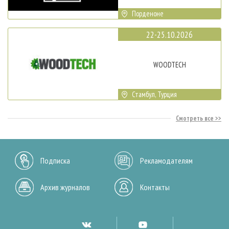
Порденоне
22-25.10.2026
WOODTECH
Стамбул, Турция
Смотреть все
Подписка
Рекламодателям
Архив журналов
Контакты