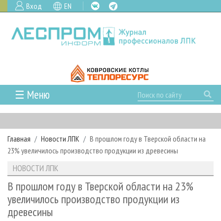
Вход
EN
☰ Меню
ГЛАВНАЯ
РУБРИКИ И ТЕМЫ
Главная
Новости ЛПК
В прошлом году в Тверской области на
РУБРИКИ ЖУРНАЛА
НОВОСТИ
23% увеличилось производство продукции из древесины
ЛЕСНОЕ ХОЗЯЙСТВО
КАЛЕНДАРЬ СОБЫТИЙ
ПРОЕКТЫ ЛПИ
НОВОСТИ ЛПК
ЛЕСОЗАГОТОВКА
НОВОСТИ ЛПК
АНАЛИТИКА
АРХИВ
В прошлом году в Тверской области на 23%
ЛЕСОПИЛЕНИЕ
НОВОСТИ ЖУРНАЛА
ПРЕДПРИЯТИЯ ЛПК
АРХИВ ЖУРНАЛОВ
увеличилось производство продукции из
О ЖУРНАЛЕ
древесины
ДЕРЕВООБРАБОТКА
НОВОСТИ КОМПАНИЙ
ЛЕСНЫЕ РЕГИОНЫ РОССИИ
СТАТЬИ
ПОДПИСКА
РЕКЛАМОДАТЕЛЯМ