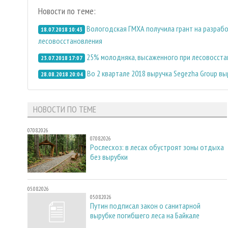
Новости по теме:
Вологодская ГМХА получила грант на разраб
18.07.2018 10:43
лесовосстановления
25% молодняка, высаженного при лесовосста
23.07.2018 17:07
Во 2 квартале 2018 выручка Segezha Group вы
28.08.2018 20:04
НОВОСТИ ПО ТЕМЕ
07.08.2026
07.08.2026
Рослесхоз: в лесах обустроят зоны отдыха
без вырубки
05.08.2026
05.08.2026
Путин подписал закон о санитарной
вырубке погибшего леса на Байкале