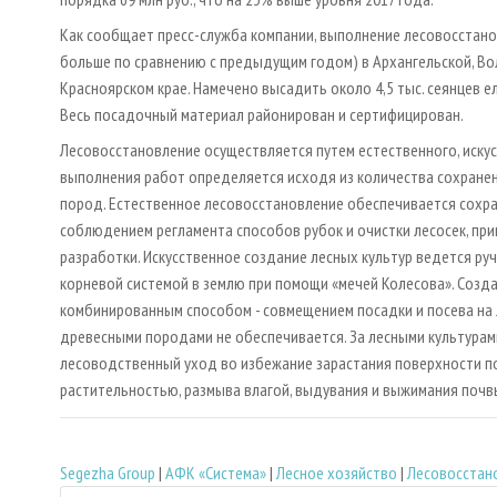
Как сообщает пресс-служба компании, выполнение лесовосстано
больше по сравнению с предыдущим годом) в Архангельской, Вол
Красноярском крае. Намечено высадить около 4,5 тыс. сеянцев е
Весь посадочный материал районирован и сертифицирован.
Лесовосстановление осуществляется путем естественного, иску
выполнения работ определяется исходя из количества сохране
пород. Естественное лесовосстановление обеспечивается сохр
соблюдением регламента способов рубок и очистки лесосек, пр
разработки. Искусственное создание лесных культур ведется ру
корневой системой в землю при помощи «мечей Колесова». Созд
комбинированным способом - совмещением посадки и посева на 
древесными породами не обеспечивается. За лесными культурам
лесоводственный уход во избежание зарастания поверхности п
растительностью, размыва влагой, выдувания и выжимания почв
Segezha Group
|
АФК «Система»
|
Лесное хозяйство
|
Лесовосстан