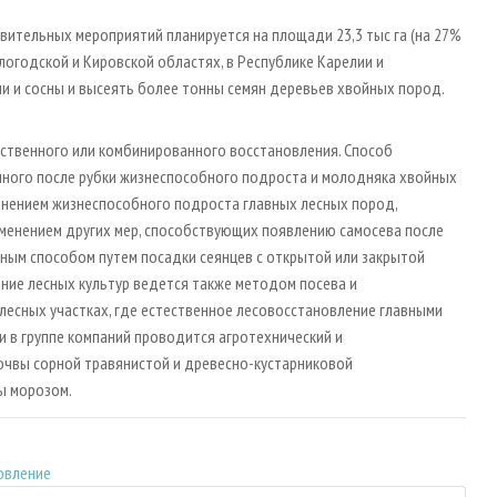
вительных мероприятий планируется на площади 23,3 тыс га (на 27%
огодской и Кировской областях, в Республике Карелии и
ли и сосны и высеять более тонны семян деревьев хвойных пород.
сственного или комбинированного восстановления. Способ
нного после рубки жизнеспособного подроста и молодняка хвойных
анением жизнеспособного подроста главных лесных пород,
именением других мер, способствующих появлению самосева после
чным способом путем посадки сеянцев с открытой или закрытой
ание лесных культур ведется также методом посева и
лесных участках, где естественное лесовосстановление главными
и в группе компаний проводится агротехнический и
очвы сорной травянистой и древесно-кустарниковой
ы морозом.
овление