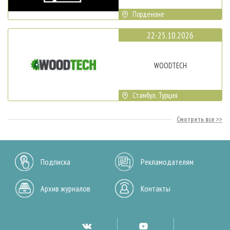
Порденоне
22-25.10.2026
WOODTECH
Стамбул, Турция
Смотреть все
Подписка
Рекламодателям
Архив журналов
Контакты