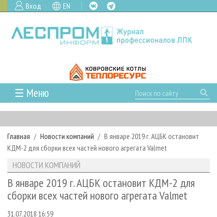
Вход
EN
☰ Меню
ГЛАВНАЯ
РУБРИКИ И ТЕМЫ
Главная
Новости компаний
В январе 2019 г. АЦБК остановит
РУБРИКИ ЖУРНАЛА
НОВОСТИ
КДМ-2 для сборки всех частей нового агрегата Valmet
ЛЕСНОЕ ХОЗЯЙСТВО
КАЛЕНДАРЬ СОБЫТИЙ
ПРОЕКТЫ ЛПИ
НОВОСТИ КОМПАНИЙ
ЛЕСОЗАГОТОВКА
НОВОСТИ ЛПК
АНАЛИТИКА
АРХИВ
В январе 2019 г. АЦБК остановит КДМ-2 для
ЛЕСОПИЛЕНИЕ
НОВОСТИ ЖУРНАЛА
ПРЕДПРИЯТИЯ ЛПК
АРХИВ ЖУРНАЛОВ
сборки всех частей нового агрегата Valmet
О ЖУРНАЛЕ
ДЕРЕВООБРАБОТКА
НОВОСТИ КОМПАНИЙ
ЛЕСНЫЕ РЕГИОНЫ РОССИИ
СТАТЬИ
ПОДПИСКА
РЕКЛАМОДАТЕЛЯМ
31.07.2018 16:59