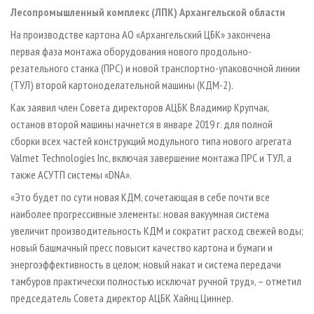
СУШКА ДРЕВЕСИНЫ
ПЕРСОНЫ
КОНТАКТЫ
РЕКЛАМА
Лесопромышленный комплекс (ЛПК) Архангельской области
ПРОИЗВОДСТВО ДРЕВЕСНЫХ ПЛИТ
МОБИЛЬНЫЕ ВЫСТАВКИ
На производстве картона АО «Архангельский ЦБК» закончена
РЕКЛАМА НА САЙТЕ
первая фаза монтажа оборудования нового продольно-
ДЕРЕВЯННОЕ ДОМОСТРОЕНИЕ
ОФИЦИАЛЬНЫЕ ДЕЛЕГАЦИИ
резательного станка (ПРС) и новой транспортно-упаковочной линии
ПРОИЗВОДСТВО МЕБЕЛИ
ПРИОРИТЕТНЫЕ ИНВЕСТПРОЕКТЫ
(ТУЛ) второй картоноделательной машины (КДМ-2).
БИОЭНЕРГЕТИКА
RUSSIAN FORESTRY REVIEW
Как заявил член Совета директоров АЦБК Владимир Крупчак,
останов второй машины начнется в январе 2019 г. для полной
ЦБП
ГАЗЕТА ЛЕСПРОМФОРУМ
сборки всех частей конструкций модульного типа нового агрегата
ИНСТРУМЕНТ И МАТЕРИАЛЫ
БИБЛИОТЕКА СПЕЦИАЛИСТА
Valmet Technologies Inc, включая завершение монтажа ПРС и ТУЛ, а
также АСУТП системы «DNA».
«Это будет по сути новая КДМ, сочетающая в себе почти все
наиболее прогрессивные элементы: новая вакуумная система
увеличит производительность КДМ и сократит расход свежей воды;
новый башмачный пресс повысит качество картона и бумаги и
энергоэффективность в целом; новый накат и система передачи
тамбуров практически полностью исключат ручной труд», – отметил
председатель Совета директор АЦБК Хайнц Циннер.