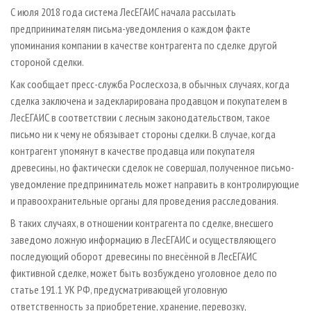
СУШКА ДРЕВЕСИНЫ
ПЕРСОНЫ
КОНТАКТЫ
РЕКЛАМА
С июля 2018 года система ЛесЕГАИС начала рассылать
предпринимателям письма-уведомления о каждом факте
ПРОИЗВОДСТВО ДРЕВЕСНЫХ ПЛИТ
МОБИЛЬНЫЕ ВЫСТАВКИ
РЕКЛАМА НА САЙТЕ
упоминания компании в качестве контрагента по сделке другой
ДЕРЕВЯННОЕ ДОМОСТРОЕНИЕ
ОФИЦИАЛЬНЫЕ ДЕЛЕГАЦИИ
стороной сделки.
ПРОИЗВОДСТВО МЕБЕЛИ
ПРИОРИТЕТНЫЕ ИНВЕСТПРОЕКТЫ
Как сообщает пресс-служба Рослесхоза, в обычных случаях, когда
БИОЭНЕРГЕТИКА
сделка заключена и задекларирована продавцом и покупателем в
RUSSIAN FORESTRY REVIEW
ЛесЕГАИС в соответствии с лесным законодательством, такое
ЦБП
ГАЗЕТА ЛЕСПРОМФОРУМ
письмо ни к чему не обязывает стороны сделки. В случае, когда
ИНСТРУМЕНТ И МАТЕРИАЛЫ
БИБЛИОТЕКА СПЕЦИАЛИСТА
контрагент упомянут в качестве продавца или покупателя
древесины, но фактически сделок не совершал, полученное письмо-
уведомление предприниматель может направить в контролирующие
и правоохранительные органы для проведения расследования.
В таких случаях, в отношении контрагента по сделке, внесшего
заведомо ложную информацию в ЛесЕГАИС и осуществляющего
последующий оборот древесины по внесённой в ЛесЕГАИС
фиктивной сделке, может быть возбуждено уголовное дело по
статье 191.1 УК РФ, предусматривающей уголовную
ответственность за приобретение, хранение, перевозку,