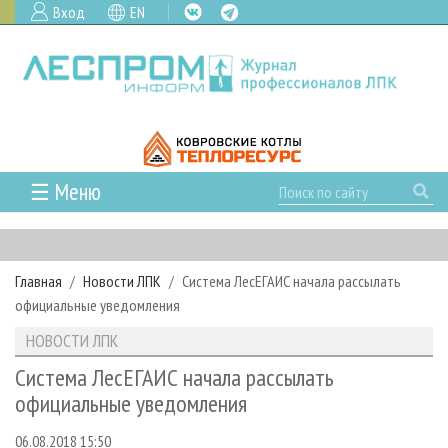
Вход
EN
☰ Меню
ГЛАВНАЯ
РУБРИКИ И ТЕМЫ
Главная
Новости ЛПК
Система ЛесЕГАИС начала рассылать
РУБРИКИ ЖУРНАЛА
НОВОСТИ
официальные уведомления
ЛЕСНОЕ ХОЗЯЙСТВО
КАЛЕНДАРЬ СОБЫТИЙ
ПРОЕКТЫ ЛПИ
НОВОСТИ ЛПК
ЛЕСОЗАГОТОВКА
НОВОСТИ ЛПК
АНАЛИТИКА
АРХИВ
Система ЛесЕГАИС начала рассылать
ЛЕСОПИЛЕНИЕ
НОВОСТИ ЖУРНАЛА
ПРЕДПРИЯТИЯ ЛПК
АРХИВ ЖУРНАЛОВ
официальные уведомления
О ЖУРНАЛЕ
ДЕРЕВООБРАБОТКА
НОВОСТИ КОМПАНИЙ
ЛЕСНЫЕ РЕГИОНЫ РОССИИ
СТАТЬИ
ПОДПИСКА
РЕКЛАМОДАТЕЛЯМ
06.08.2018 15:50