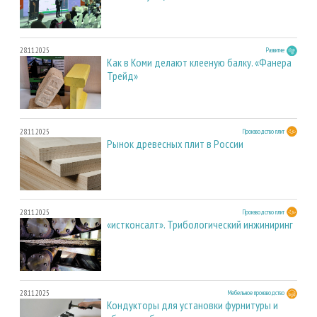
28.11.2025
Развитие
Как в Коми делают клееную балку. «Фанера
Трейд»
28.11.2025
Производство плит
Рынок древесных плит в России
28.11.2025
Производство плит
«истконсалт». Трибологический инжиниринг
28.11.2025
Мебельное производство
Кондукторы для установки фурнитуры и