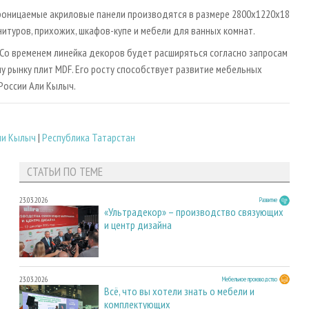
роницаемые акриловые панели производятся в размере 2800х1220х18
итуров, прихожих, шкафов-купе и мебели для ванных комнат.
. Со временем линейка декоров будет расширяться согласно запросам
у рынку плит MDF. Его росту способствует развитие мебельных
России Али Кылыч.
ли Кылыч
|
Республика Татарстан
СТАТЬИ ПО ТЕМЕ
23.03.2026
Развитие
«Ультрадекор» – производство связующих
и центр дизайна
23.03.2026
Мебельное производство
Всё, что вы хотели знать о мебели и
комплектующих