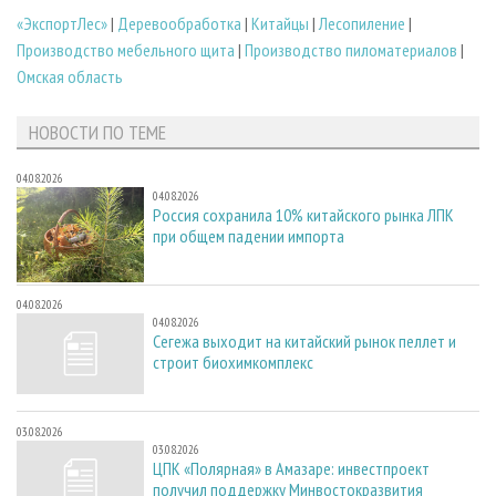
«ЭкспортЛес»
|
Деревообработка
|
Китайцы
|
Лесопиление
|
Производство мебельного щита
|
Производство пиломатериалов
|
Омская область
НОВОСТИ ПО ТЕМЕ
04.08.2026
04.08.2026
Россия сохранила 10% китайского рынка ЛПК
при общем падении импорта
04.08.2026
04.08.2026
Сегежа выходит на китайский рынок пеллет и
строит биохимкомплекс
03.08.2026
03.08.2026
ЦПК «Полярная» в Амазаре: инвестпроект
получил поддержку Минвостокразвития