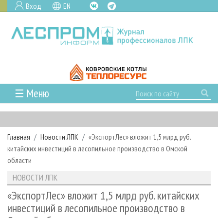
Вход
EN
☰ Меню
ГЛАВНАЯ
РУБРИКИ И ТЕМЫ
Главная
Новости ЛПК
«ЭкспортЛес» вложит 1,5 млрд руб.
РУБРИКИ ЖУРНАЛА
НОВОСТИ
китайских инвестиций в лесопильное производство в Омской
ЛЕСНОЕ ХОЗЯЙСТВО
КАЛЕНДАРЬ СОБЫТИЙ
области
ПРОЕКТЫ ЛПИ
ЛЕСОЗАГОТОВКА
НОВОСТИ ЛПК
АНАЛИТИКА
НОВОСТИ ЛПК
АРХИВ
ЛЕСОПИЛЕНИЕ
НОВОСТИ ЖУРНАЛА
ПРЕДПРИЯТИЯ ЛПК
АРХИВ ЖУРНАЛОВ
«ЭкспортЛес» вложит 1,5 млрд руб. китайских
О ЖУРНАЛЕ
инвестиций в лесопильное производство в
ДЕРЕВООБРАБОТКА
НОВОСТИ КОМПАНИЙ
ЛЕСНЫЕ РЕГИОНЫ РОССИИ
СТАТЬИ
ПОДПИСКА
РЕКЛАМОДАТЕЛЯМ