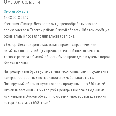
Омской области
СУШКА ДРЕВЕСИНЫ
ПЕРСОНЫ
КОНТАКТЫ
РЕКЛАМА
Омская область
ПРОИЗВОДСТВО ДРЕВЕСНЫХ ПЛИТ
МОБИЛЬНЫЕ ВЫСТАВКИ
РЕКЛАМА НА САЙТЕ
14.08.2018 23:12
ДЕРЕВЯННОЕ ДОМОСТРОЕНИЕ
ОФИЦИАЛЬНЫЕ ДЕЛЕГАЦИИ
Компания «ЭкспортЛес» построит деревообрабатывающее
ПРОИЗВОДСТВО МЕБЕЛИ
ПРИОРИТЕТНЫЕ ИНВЕСТПРОЕКТЫ
производство в Тарском районе Омской области. Об этом сообщил
официальный портал правительства региона.
БИОЭНЕРГЕТИКА
RUSSIAN FORESTRY REVIEW
«ЭкспортЛес» намерен реализовать проект с привлечением
ЦБП
ГАЗЕТА ЛЕСПРОМФОРУМ
китайских инвестиций. Для предварительной оценки качества
ИНСТРУМЕНТ И МАТЕРИАЛЫ
БИБЛИОТЕКА СПЕЦИАЛИСТА
лесного ресурса в Омской области было проведено изучение пород
березы и осины.
На предприятии будет установлена лесопильная линия, сушильные
камеры, построен цех по производству мебельного щита.
3
Планируемый объем выпуска готовой продукции – до 350 тыс. м
.
Объем инвестиций – 1,5 млрд руб. Предприятие станет одним из
крупнейшим в Омской области по объему переработки древесины,
3
который составит 650 тыс. м
.