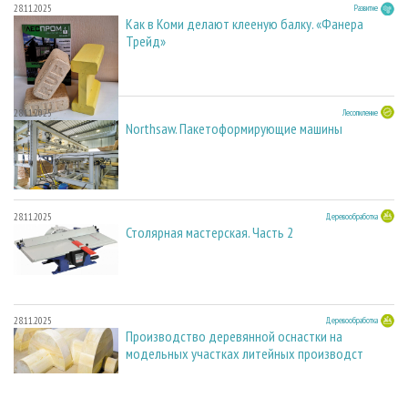
28.11.2025
Развитие
Как в Коми делают клееную балку. «Фанера
Трейд»
28.11.2025
Лесопиление
Northsaw. Пакетоформирующие машины
28.11.2025
Деревообработка
Столярная мастерская. Часть 2
28.11.2025
Деревообработка
Производство деревянной оснастки на
модельных участках литейных производст