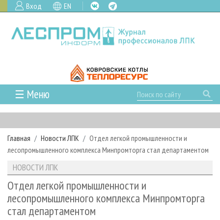
Вход
EN
☰ Меню
ГЛАВНАЯ
РУБРИКИ И ТЕМЫ
Главная
Новости ЛПК
Отдел легкой промышленности и
РУБРИКИ ЖУРНАЛА
НОВОСТИ
лесопромышленного комплекса Минпромторга стал департаментом
ЛЕСНОЕ ХОЗЯЙСТВО
КАЛЕНДАРЬ СОБЫТИЙ
ПРОЕКТЫ ЛПИ
НОВОСТИ ЛПК
ЛЕСОЗАГОТОВКА
НОВОСТИ ЛПК
АНАЛИТИКА
АРХИВ
Отдел легкой промышленности и
ЛЕСОПИЛЕНИЕ
НОВОСТИ ЖУРНАЛА
ПРЕДПРИЯТИЯ ЛПК
АРХИВ ЖУРНАЛОВ
лесопромышленного комплекса Минпромторга
О ЖУРНАЛЕ
стал департаментом
ДЕРЕВООБРАБОТКА
НОВОСТИ КОМПАНИЙ
ЛЕСНЫЕ РЕГИОНЫ РОССИИ
СТАТЬИ
ПОДПИСКА
РЕКЛАМОДАТЕЛЯМ