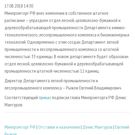
СУШКА ДРЕВЕСИНЫ
ПЕРСОНЫ
КОНТАКТЫ
РЕКЛАМА
17.08.2018 14:30
Минпромторг РФ внес изменения в собственное штатное
ПРОИЗВОДСТВО ДРЕВЕСНЫХ ПЛИТ
МОБИЛЬНЫЕ ВЫСТАВКИ
РЕКЛАМА НА САЙТЕ
расписание – упразднен отдел лесной, целлюлозно-бумажной и
ДЕРЕВЯННОЕ ДОМОСТРОЕНИЕ
ОФИЦИАЛЬНЫЕ ДЕЛЕГАЦИИ
деревообрабатывающей промышленности Департамента химико-
ПРОИЗВОДСТВО МЕБЕЛИ
ПРИОРИТЕТНЫЕ ИНВЕСТПРОЕКТЫ
технологического, лесопромышленного комплекса и биоинженерных
технологий. Одновременно с этим создан Департамент легкой
БИОЭНЕРГЕТИКА
RUSSIAN FORESTRY REVIEW
промышленности и лесопромышленного комплекса со штатной
ЦБП
ГАЗЕТА ЛЕСПРОМФОРУМ
численностью 33 единицы. В новом департаменте будет образован
отдел лесной, целлюлозно-бумажной и деревообрабатывающей
ИНСТРУМЕНТ И МАТЕРИАЛЫ
БИБЛИОТЕКА СПЕЦИАЛИСТА
промышленности штатной численностью 12 единиц.
Директор Департамента легкой промышленности и
лесопромышленного комплекса – Рыжов Евгений Владимирович.
Соответствующий
приказ
подписал глава Минпромторга РФ Денис
Мантуров.
Минпромторг РФ
|
Отставки и назначения
|
Денис Мантуров
|
Евгений
Рыжов