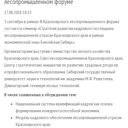
лесопромышленном форуме
СУШКА ДРЕВЕСИНЫ
ПЕРСОНЫ
КОНТАКТЫ
РЕКЛАМА
17.08.2018 18:13
ПРОИЗВОДСТВО ДРЕВЕСНЫХ ПЛИТ
МОБИЛЬНЫЕ ВЫСТАВКИ
РЕКЛАМА НА САЙТЕ
5 сентября в рамках III Красноярского лесопромышленного форума
ДЕРЕВЯННОЕ ДОМОСТРОЕНИЕ
ОФИЦИАЛЬНЫЕ ДЕЛЕГАЦИИ
состоится семинар «Стратегия развития кадрового потенциала
ПРОИЗВОДСТВО МЕБЕЛИ
ПРИОРИТЕТНЫЕ ИНВЕСТПРОЕКТЫ
лесопромышленной отрасли Красноярского края в рамках
БИОЭНЕРГЕТИКА
RUSSIAN FORESTRY REVIEW
экономической зоны Енисейская Сибирь».
ЦБП
Организаторами выступают министерство лесного хозяйства
ГАЗЕТА ЛЕСПРОМФОРУМ
Красноярского края, Союз лесопромышленников Красноярского края,
ИНСТРУМЕНТ И МАТЕРИАЛЫ
БИБЛИОТЕКА СПЕЦИАЛИСТА
Центр стратегических инициатив по развитию трудовых ресурсов
и профессионального образования, Сибирский государственный
университет науки и технологий им. академика М.Ф. Решетнева,
Дивногорский техникум лесных технологий.
В числе заявленных к обсуждению тем:
Национальная система квалификаций кадров как основа
формирования конкурентоспособной экономики;
Модель кадрового обеспечения лесопромышленной отрасли
Красноярского края;