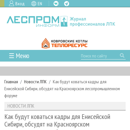
Вход
EN
☰ Меню
ГЛАВНАЯ
РУБРИКИ И ТЕМЫ
Главная
Новости ЛПК
Как будут коваться кадры для
РУБРИКИ ЖУРНАЛА
НОВОСТИ
Енисейской Сибири, обсудят на Красноярском лесопромышленном
ЛЕСНОЕ ХОЗЯЙСТВО
КАЛЕНДАРЬ СОБЫТИЙ
форуме
ПРОЕКТЫ ЛПИ
ЛЕСОЗАГОТОВКА
НОВОСТИ ЛПК
АНАЛИТИКА
НОВОСТИ ЛПК
АРХИВ
ЛЕСОПИЛЕНИЕ
НОВОСТИ ЖУРНАЛА
ПРЕДПРИЯТИЯ ЛПК
АРХИВ ЖУРНАЛОВ
Как будут коваться кадры для Енисейской
О ЖУРНАЛЕ
Сибири, обсудят на Красноярском
ДЕРЕВООБРАБОТКА
НОВОСТИ КОМПАНИЙ
ЛЕСНЫЕ РЕГИОНЫ РОССИИ
СТАТЬИ
ПОДПИСКА
РЕКЛАМОДАТЕЛЯМ