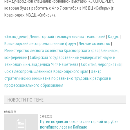
международной специализированной выставки «ЭКСПОДРЕВ»,
которая будет работать с 4 по 7 сентября в МВДЦ «Сибирь» (г.
Красноярск, МВДЦ «Сибирь»).
«Эксподрев»
|
Дивногорский техникум лесных технологий
|
Кадры
|
Красноярский лесопромышленный форум
|
Лесное хозяйство
|
Министерство лесного хозяйства Красноярского края
|
Семинары,
конференции
|
Сибирский государственный университет науки и
технологий им. академика М.Ф. Решетнева
|
События, мероприятия
|
Союз лесопромышленников Красноярского края
|
Центр
стратегических инициатив по развитию трудовых ресурсов и
профессионального образования
НОВОСТИ ПО ТЕМЕ
05.08.2026
05.08.2026
Путин подписал закон о санитарной вырубке
погибшего леса на Байкале