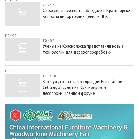
27.05.2022
СУШКА ДРЕВЕСИНЫ
ПЕРСОНЫ
КОНТАКТЫ
РЕКЛАМА
27.05.2022
Отраслевые эксперты обсудили в Красноярске
ПРОИЗВОДСТВО ДРЕВЕСНЫХ ПЛИТ
МОБИЛЬНЫЕ ВЫСТАВКИ
РЕКЛАМА НА САЙТЕ
вопросы импортозамещения в ЛПК
ДЕРЕВЯННОЕ ДОМОСТРОЕНИЕ
ОФИЦИАЛЬНЫЕ ДЕЛЕГАЦИИ
ПРОИЗВОДСТВО МЕБЕЛИ
ПРИОРИТЕТНЫЕ ИНВЕСТПРОЕКТЫ
13.04.2021
13.04.2021
БИОЭНЕРГЕТИКА
RUSSIAN FORESTRY REVIEW
Ученые из Красноярска представили новые
технологии для деревопереработки
ЦБП
ГАЗЕТА ЛЕСПРОМФОРУМ
ИНСТРУМЕНТ И МАТЕРИАЛЫ
БИБЛИОТЕКА СПЕЦИАЛИСТА
17.08.2018
17.08.2018
Как будут коваться кадры для Енисейской
Сибири, обсудят на Красноярском
лесопромышленном форуме