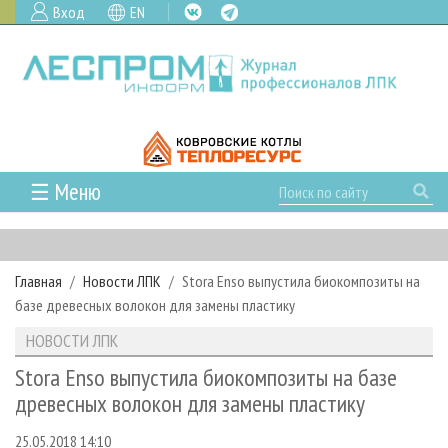
Вход
EN
☰ Меню
ГЛАВНАЯ
РУБРИКИ И ТЕМЫ
Главная
Новости ЛПК
Stora Enso выпустила биокомпозиты на
РУБРИКИ ЖУРНАЛА
НОВОСТИ
базе древесных волокон для замены пластику
ЛЕСНОЕ ХОЗЯЙСТВО
КАЛЕНДАРЬ СОБЫТИЙ
ПРОЕКТЫ ЛПИ
НОВОСТИ ЛПК
ЛЕСОЗАГОТОВКА
НОВОСТИ ЛПК
АНАЛИТИКА
АРХИВ
Stora Enso выпустила биокомпозиты на базе
ЛЕСОПИЛЕНИЕ
НОВОСТИ ЖУРНАЛА
ПРЕДПРИЯТИЯ ЛПК
АРХИВ ЖУРНАЛОВ
древесных волокон для замены пластику
О ЖУРНАЛЕ
ДЕРЕВООБРАБОТКА
НОВОСТИ КОМПАНИЙ
ЛЕСНЫЕ РЕГИОНЫ РОССИИ
СТАТЬИ
ПОДПИСКА
РЕКЛАМОДАТЕЛЯМ
25.05.2018 14:10