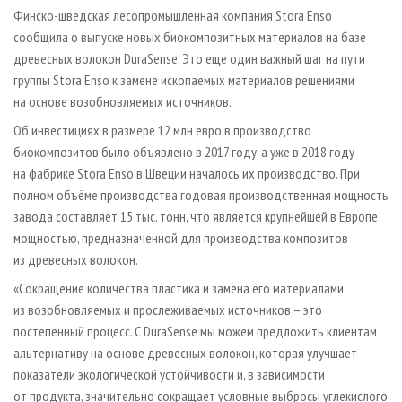
СУШКА ДРЕВЕСИНЫ
ПЕРСОНЫ
КОНТАКТЫ
РЕКЛАМА
Финско-шведская лесопромышленная компания Stora Enso
сообщила о выпуске новых биокомпозитных материалов на базе
ПРОИЗВОДСТВО ДРЕВЕСНЫХ ПЛИТ
МОБИЛЬНЫЕ ВЫСТАВКИ
РЕКЛАМА НА САЙТЕ
древесных волокон DuraSense. Это еще один важный шаг на пути
ДЕРЕВЯННОЕ ДОМОСТРОЕНИЕ
ОФИЦИАЛЬНЫЕ ДЕЛЕГАЦИИ
группы Stora Enso к замене ископаемых материалов решениями
ПРОИЗВОДСТВО МЕБЕЛИ
на основе возобновляемых источников.
ПРИОРИТЕТНЫЕ ИНВЕСТПРОЕКТЫ
БИОЭНЕРГЕТИКА
Об инвестициях в размере 12 млн евро в производство
RUSSIAN FORESTRY REVIEW
биокомпозитов было объявлено в 2017 году, а уже в 2018 году
ЦБП
ГАЗЕТА ЛЕСПРОМФОРУМ
на фабрике Stora Enso в Швеции началось их производство. При
ИНСТРУМЕНТ И МАТЕРИАЛЫ
БИБЛИОТЕКА СПЕЦИАЛИСТА
полном объёме производства годовая производственная мощность
завода составляет 15 тыс. тонн, что является крупнейшей в Европе
мощностью, предназначенной для производства композитов
из древесных волокон.
«Сокращение количества пластика и замена его материалами
из возобновляемых и прослеживаемых источников – это
постепенный процесс. С DuraSense мы можем предложить клиентам
альтернативу на основе древесных волокон, которая улучшает
показатели экологической устойчивости и, в зависимости
от продукта, значительно сокращает условные выбросы углекислого