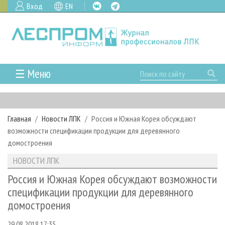
Вход
EN
☰ Меню
ГЛАВНАЯ
РУБРИКИ И ТЕМЫ
Главная
Новости ЛПК
Россия и Южная Корея обсуждают
РУБРИКИ ЖУРНАЛА
НОВОСТИ
возможности спецификации продукции для деревянного
ЛЕСНОЕ ХОЗЯЙСТВО
КАЛЕНДАРЬ СОБЫТИЙ
домостроения
ПРОЕКТЫ ЛПИ
ЛЕСОЗАГОТОВКА
НОВОСТИ ЛПК
АНАЛИТИКА
НОВОСТИ ЛПК
АРХИВ
ЛЕСОПИЛЕНИЕ
НОВОСТИ ЖУРНАЛА
ПРЕДПРИЯТИЯ ЛПК
АРХИВ ЖУРНАЛОВ
Россия и Южная Корея обсуждают возможности
О ЖУРНАЛЕ
спецификации продукции для деревянного
ДЕРЕВООБРАБОТКА
НОВОСТИ КОМПАНИЙ
ЛЕСНЫЕ РЕГИОНЫ РОССИИ
СТАТЬИ
ПОДПИСКА
РЕКЛАМОДАТЕЛЯМ
домостроения
СУШКА ДРЕВЕСИНЫ
ПЕРСОНЫ
КОНТАКТЫ
РЕКЛАМА
29.08.2018 17:35