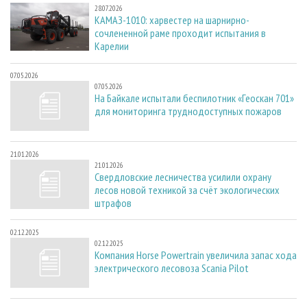
28.07.2026
КАМАЗ-1010: харвестер на шарнирно-
сочлененной раме проходит испытания в
Карелии
07.05.2026
07.05.2026
На Байкале испытали беспилотник «Геоскан 701»
для мониторинга труднодоступных пожаров
21.01.2026
21.01.2026
Свердловские лесничества усилили охрану
лесов новой техникой за счёт экологических
штрафов
02.12.2025
02.12.2025
Компания Horse Powertrain увеличила запас хода
электрического лесовоза Scania Pilot