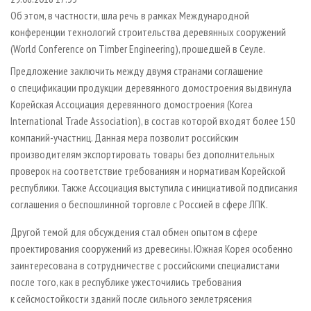
ПРОИЗВОДСТВО ДРЕВЕСНЫХ ПЛИТ
МОБИЛЬНЫЕ ВЫСТАВКИ
РЕКЛАМА НА САЙТЕ
Об этом, в частности, шла речь в рамках Международной
ДЕРЕВЯННОЕ ДОМОСТРОЕНИЕ
ОФИЦИАЛЬНЫЕ ДЕЛЕГАЦИИ
конференции технологий строительства деревянных сооружений
ПРОИЗВОДСТВО МЕБЕЛИ
ПРИОРИТЕТНЫЕ ИНВЕСТПРОЕКТЫ
(World Conference on Timber Engineering), прошедшей в Сеуле.
БИОЭНЕРГЕТИКА
RUSSIAN FORESTRY REVIEW
Предложение заключить между двумя странами соглашение
о спецификации продукции деревянного домостроения выдвинула
ЦБП
ГАЗЕТА ЛЕСПРОМФОРУМ
Корейская Ассоциация деревянного домостроения (Korea
ИНСТРУМЕНТ И МАТЕРИАЛЫ
БИБЛИОТЕКА СПЕЦИАЛИСТА
International Trade Association), в состав которой входят более 150
компаний-участниц. Данная мера позволит российским
производителям экспортировать товары без дополнительных
проверок на соответствие требованиям и нормативам Корейской
республики. Также Ассоциация выступила с инициативой подписания
соглашения о беспошлинной торговле с Россией в сфере ЛПК.
Другой темой для обсуждения стал обмен опытом в сфере
проектирования сооружений из древесины. Южная Корея особенно
заинтересована в сотрудничестве с российскими специалистами
после того, как в республике ужесточились требования
к сейсмостойкости зданий после сильного землетрясения