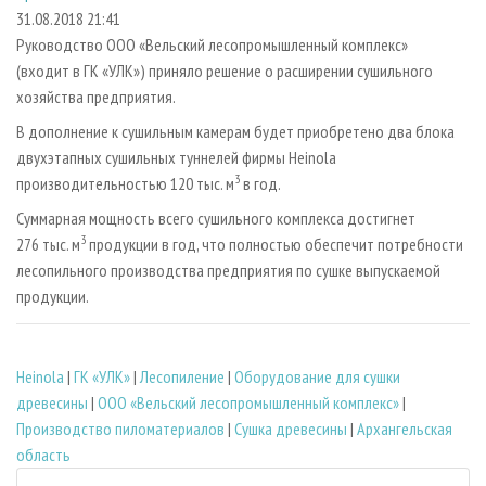
СУШКА ДРЕВЕСИНЫ
ПЕРСОНЫ
КОНТАКТЫ
РЕКЛАМА
31.08.2018 21:41
Руководство ООО «Вельский лесопромышленный комплекс»
ПРОИЗВОДСТВО ДРЕВЕСНЫХ ПЛИТ
МОБИЛЬНЫЕ ВЫСТАВКИ
РЕКЛАМА НА САЙТЕ
(входит в ГК «УЛК») приняло решение о расширении сушильного
ДЕРЕВЯННОЕ ДОМОСТРОЕНИЕ
ОФИЦИАЛЬНЫЕ ДЕЛЕГАЦИИ
хозяйства предприятия.
ПРОИЗВОДСТВО МЕБЕЛИ
ПРИОРИТЕТНЫЕ ИНВЕСТПРОЕКТЫ
В дополнение к сушильным камерам будет приобретено два блока
БИОЭНЕРГЕТИКА
двухэтапных сушильных туннелей фирмы Heinola
RUSSIAN FORESTRY REVIEW
3
производительностью 120 тыс. м
в год.
ЦБП
ГАЗЕТА ЛЕСПРОМФОРУМ
Суммарная мощность всего сушильного комплекса достигнет
ИНСТРУМЕНТ И МАТЕРИАЛЫ
БИБЛИОТЕКА СПЕЦИАЛИСТА
3
276 тыс. м
продукции в год, что полностью обеспечит потребности
лесопильного производства предприятия по сушке выпускаемой
продукции.
Heinola
|
ГК «УЛК»
|
Лесопиление
|
Оборудование для сушки
древесины
|
ООО «Вельский лесопромышленный комплекс»
|
Производство пиломатериалов
|
Сушка древесины
|
Архангельская
область