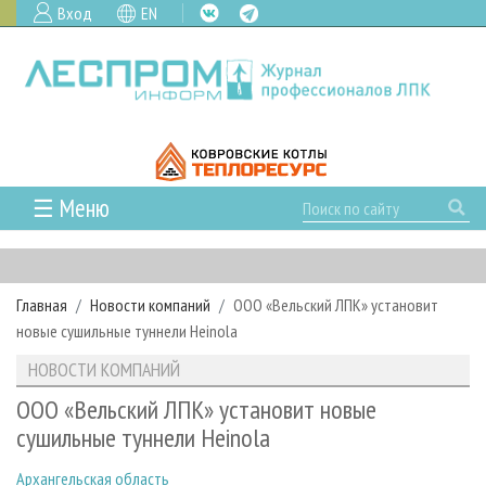
Вход
EN
☰ Меню
ГЛАВНАЯ
РУБРИКИ И ТЕМЫ
Главная
Новости компаний
ООО «Вельский ЛПК» установит
РУБРИКИ ЖУРНАЛА
НОВОСТИ
новые сушильные туннели Heinola
ЛЕСНОЕ ХОЗЯЙСТВО
КАЛЕНДАРЬ СОБЫТИЙ
ПРОЕКТЫ ЛПИ
НОВОСТИ КОМПАНИЙ
ЛЕСОЗАГОТОВКА
НОВОСТИ ЛПК
АНАЛИТИКА
АРХИВ
ООО «Вельский ЛПК» установит новые
ЛЕСОПИЛЕНИЕ
НОВОСТИ ЖУРНАЛА
ПРЕДПРИЯТИЯ ЛПК
АРХИВ ЖУРНАЛОВ
сушильные туннели Heinola
О ЖУРНАЛЕ
ДЕРЕВООБРАБОТКА
НОВОСТИ КОМПАНИЙ
ЛЕСНЫЕ РЕГИОНЫ РОССИИ
СТАТЬИ
ПОДПИСКА
РЕКЛАМОДАТЕЛЯМ
Архангельская область