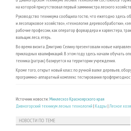
на которой присутствовал первый замминистра лесного хозяйств
Руководство техникума сообщила гостю, что ежегодно здесь об
и лесопарковое хозяйство», «технология деревообработки», «з
рабочие профессии, как оператор форвардера и харвестера, трак
вальщик леса, егерь.
Во время визита Дмитрию Селину презентовали новые направле
прикладных квалификаций. В этом году здесь начали обучать о
техника (ратрак) базируется на территории учреждения.
Кроме того, открыт новый класс по ручной валке деревьев, об
программно-аппаратный комплекс тестирования профпригоднос
Источник новости:
Минлесхоз Красноярского края
Дивногорский техникум лесных технологий
|
Кадры
|
Лесное хоз
НОВОСТИ ПО ТЕМЕ