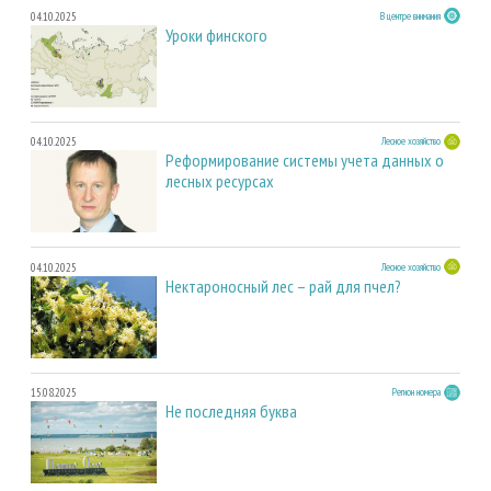
04.10.2025
В центре внимания
Уроки финского
04.10.2025
Лесное хозяйство
Реформирование системы учета данных о
лесных ресурсах
04.10.2025
Лесное хозяйство
Нектароносный лес – рай для пчел?
15.08.2025
Регион номера
Не последняя буква